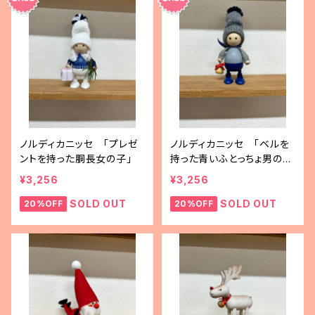
ノルディカニッセ 「プレゼ
ノルディカニッセ 「ベルを
ントを持った胴長女の子」
持った青いふとっちょ男の
子」
¥3,256
¥3,256
SOLD OUT
SOLD OUT
20%OFF
20%OFF