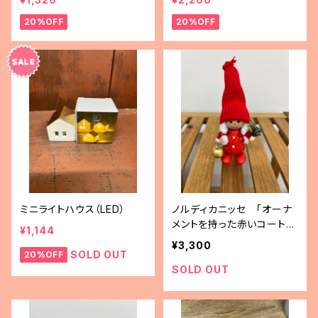
20%OFF
20%OFF
ミニライトハウス（LED）
ノルディカニッセ 「オーナ
メントを持った赤いコートの
¥1,144
女の子」
¥3,300
SOLD OUT
20%OFF
SOLD OUT