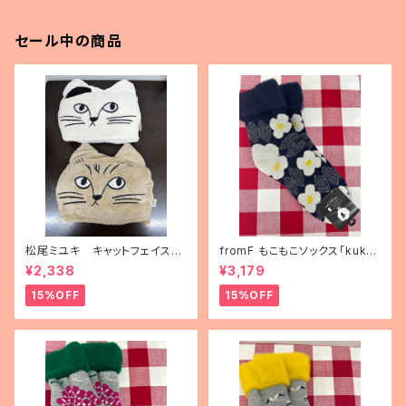
セール中の商品
松尾ミユキ キャットフェイスブ
fromF もこもこソックス「kukka
ランケット
puutarha（花畑）」
¥2,338
¥3,179
15%OFF
15%OFF