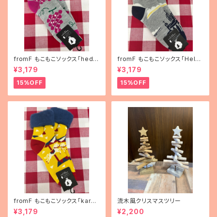
fromF もこもこソックス「hedel
fromF もこもこソックス「Helsi
mä（果物）」
nki（ヘルシンキ）」
¥3,179
¥3,179
15%OFF
15%OFF
fromF もこもこソックス「karus
流木風クリスマスツリー
elli（メリーゴーランド）」
¥3,179
¥2,200