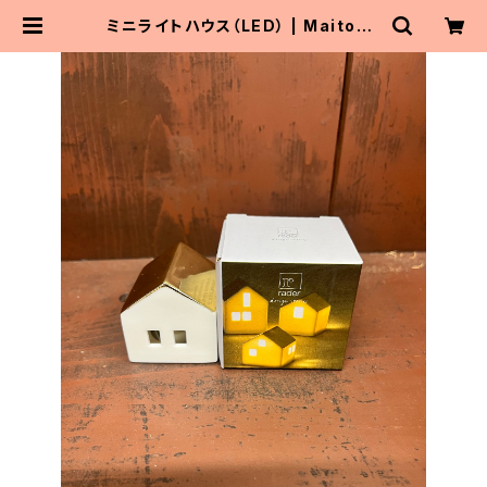
ミニライトハウス（LED） | MaitoPa
rta