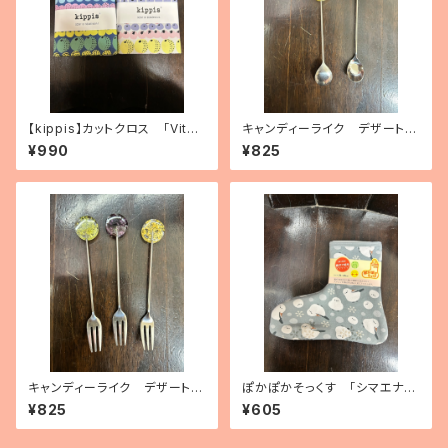
【kippis】カットクロス 「Vita
キャンディーライク デザートス
miini／ビタミン」（3種）
プーン（2種）
¥990
¥825
キャンディーライク デザートフ
ぽかぽかそっくす 「シマエナ
ォーク（3種）
ガ」 アンクル丈
¥825
¥605