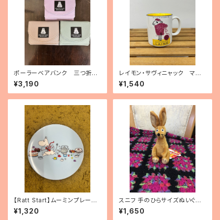
ポーラーベアバンク 三つ折り
レイモン・サヴィニャック マグ
ミニ財布
カップ「毛糸の15日間」
¥3,190
¥1,540
【Ratt Start】ムーミンプレー
スニフ 手のひらサイズぬいぐる
ト 「Picknick」
み
¥1,320
¥1,650