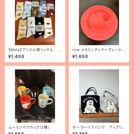
【Miita】アニマル柄ソックス 10
rice メラミンディナープレート
種（2025.3.7追加）
（バーミリオンレッド）
¥1,400
¥1,650
ムーミンマグカップ（5種）
ポーラーベアバンク アップリケ
付きトートバッグ
¥1,650
¥3,190