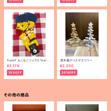
fromF もこもこソックス「karus
流木風クリスマスツリー
elli（メリーゴーランド）」
¥3,179
¥2,200
15%OFF
20%OFF
その他の商品