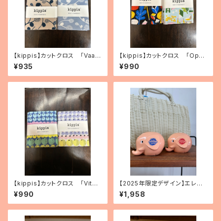
【kippis】カットクロス 「Vaap
【kippis】カットクロス 「Oppi
ukka／ラズベリー」（2色）
／教育」（2色）
¥935
¥990
【kippis】カットクロス 「Vita
【2025年限定デザイン】エレフ
miini／ビタミン」（3種）
ァントバンク 2種
¥990
¥1,958