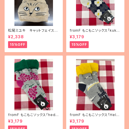
松尾ミユキ キャットフェイスブ
fromF もこもこソックス「kukka
ランケット
puutarha（花畑）」
¥2,338
¥3,179
15%OFF
15%OFF
fromF もこもこソックス「hedel
fromF もこもこソックス「Helsi
mä（果物）」
nki（ヘルシンキ）」
¥3,179
¥3,179
15%OFF
15%OFF