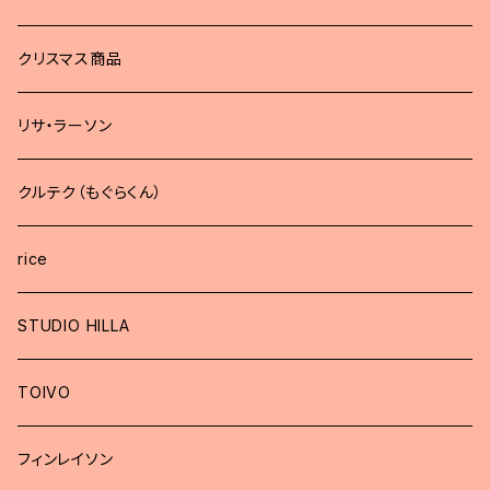
どうぶつブローチ
クリスマス商品
リサ・ラーソン
クルテク（もぐらくん）
rice
STUDIO HILLA
TOIVO
フィンレイソン