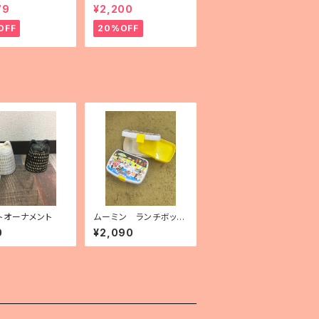
uselli（メリーゴー
79
¥2,200
）」
OFF
20%OFF
トオーナメント
ムーミン ランチボック
ス
0
¥2,090