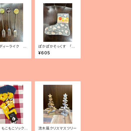
ディーライク デ
ぽかぽかそっくす 「シ
フォーク（3種）
マエナガ」 アンクル丈
5
¥605
mF もこもこソックス
流木風クリスマスツリー