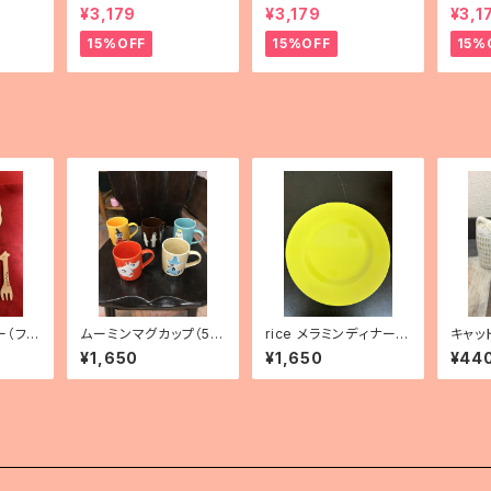
ha（花
「hedelmä（果物）」
「Helsinki（ヘルシン
「kar
¥3,179
¥3,179
¥3,1
キ）」
ランド
15%OFF
15%OFF
15%
ー（フォ
ムーミンマグカップ（5
rice メラミンディナープ
キャッ
種）
レート（レモンイエロ
¥1,650
¥1,650
¥44
ー）