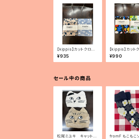
【kippis】カットクロ
【kippis】カット
ス 「Vaapukka／ラズ
ス 「Oppi／教育
¥935
¥990
ベリー」（2色）
色）
セール中の商品
松尾ミユキ キャットフ
fromF もこもこ