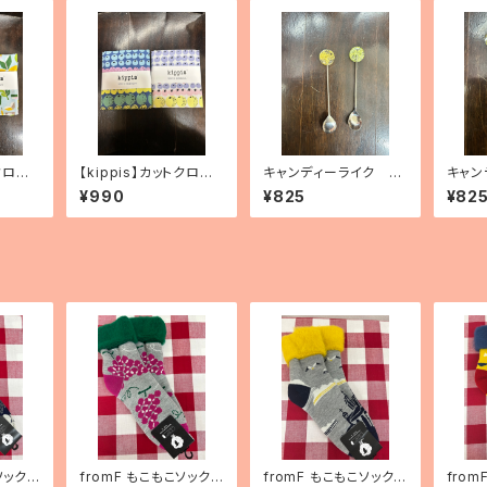
クロ
【kippis】カットクロ
キャンディーライク デ
キャン
」（2
ス 「Vitamiini／ビタ
ザートスプーン（2種）
ザート
¥990
¥825
¥82
ミン」（3種）
ソックス
fromF もこもこソックス
fromF もこもこソックス
fro