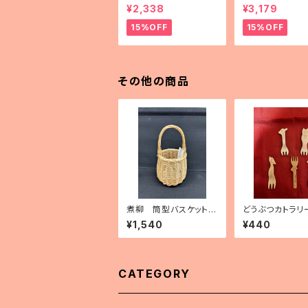
ェイスブランケット
「kukkapuutar
¥2,338
¥3,179
畑）」
15%OFF
15%OFF
その他の商品
煮柳 筒型バスケット
どうぶつカトラリ
（小）
ーク）
¥1,540
¥440
CATEGORY