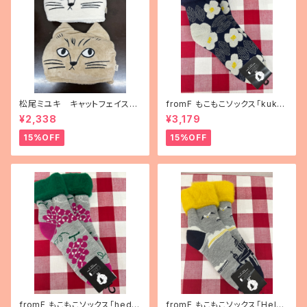
松尾ミユキ キャットフェイスブ
fromF もこもこソックス「kukka
ランケット
puutarha（花畑）」
¥2,338
¥3,179
15%OFF
15%OFF
fromF もこもこソックス「hedel
fromF もこもこソックス「Helsi