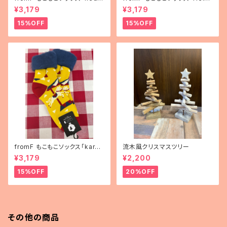
mä（果物）」
nki（ヘルシンキ）」
¥3,179
¥3,179
15%OFF
15%OFF
fromF もこもこソックス「karus
流木風クリスマスツリー
elli（メリーゴーランド）」
¥3,179
¥2,200
15%OFF
20%OFF
その他の商品