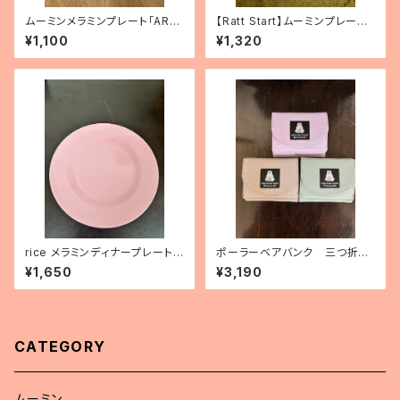
ムーミンメラミンプレート「ARC
【Ratt Start】ムーミンプレート
HIPELAGO」
「Festivities」
¥1,100
¥1,320
rice メラミンディナープレート
ポーラーベアバンク 三つ折り
（バレエシューズピンク）
ミニ財布
¥1,650
¥3,190
CATEGORY
ムーミン