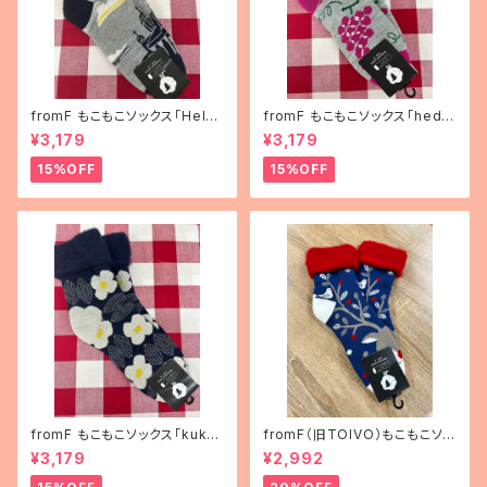
fromF もこもこソックス「Helsi
fromF もこもこソックス「hedel
nki（ヘルシンキ）」
mä（果物）」
¥3,179
¥3,179
15%OFF
15%OFF
fromF もこもこソックス「kukka
fromF（旧TOIVO）もこもこソッ
puutarha（花畑）」
クス「poro（トナカイ）」
¥3,179
¥2,992