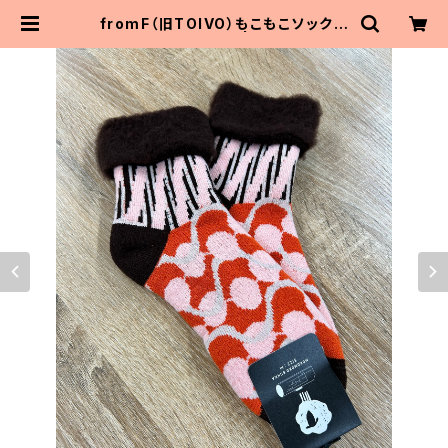
fromF（旧TOIVO）もこもこソックス
「kahvi（コーヒー）」 | MaitoParta