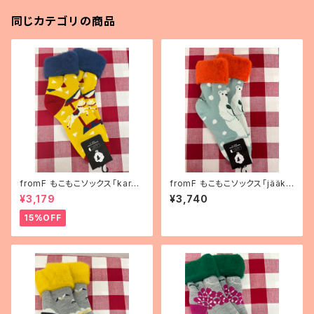
同じカテゴリの商品
fromF もこもこソックス「karus
fromF もこもこソックス「jääka
elli（メリーゴーランド）」
rhu（しろくま）」
¥3,179
¥3,740
15%OFF