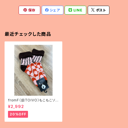
保存
シェア
LINE
ポスト
最近チェックした商品
fromF（旧TOIVO）もこもこソッ
クス「kahvi（コーヒー）」
¥2,992
20%OFF