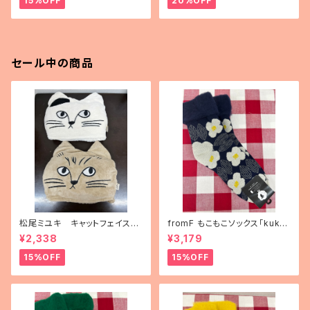
15%OFF
20%OFF
セール中の商品
松尾ミユキ キャットフェイスブ
fromF もこもこソックス「kukka
ランケット
puutarha（花畑）」
¥2,338
¥3,179
15%OFF
15%OFF