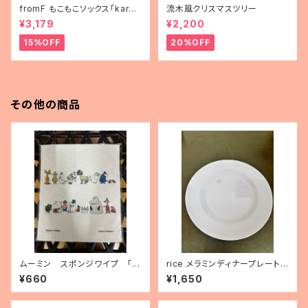
fromF もこもこソックス「karus
流木風クリスマスツリー
elli（メリーゴーランド）」
¥3,179
¥2,200
15%OFF
20%OFF
その他の商品
ムーミン スポンジワイプ 「ム
rice メラミンディナープレート
ーミンオンライン」
（パープル）
¥660
¥1,650