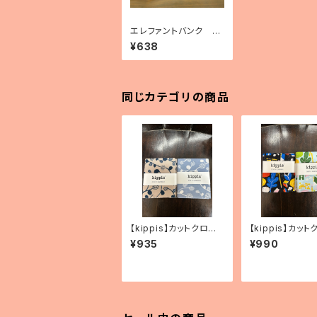
エレファントバンク ミ
ニチュアキーホルダー
¥638
同じカテゴリの商品
【kippis】カットクロ
【kippis】カット
ス 「Vaapukka／ラズ
ス 「Oppi／教育
¥935
¥990
ベリー」（2色）
色）