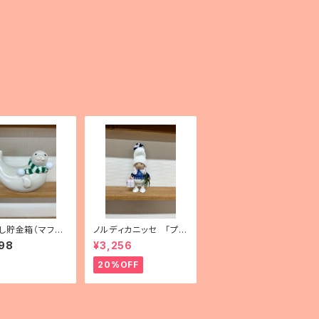
し貯金箱（マフラ
ノルディカニッセ 「プレ
・フィンランド製）
ゼントを持った胴長女
98
¥3,256
の子」
20%OFF