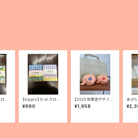
クロ
【kippis】カットクロ
【2025年限定デザイン】
あざら
」（2
ス 「Vitamiini／ビタ
エレファントバンク 2
ー付き
¥990
¥1,958
¥2,3
ミン」（3種）
種