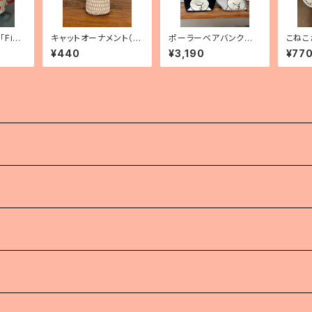
Fik
キャットオーナメント（ベ
ポーラーベアバンク
こねこ
ージュ）
アップリケ付きトートバ
¥440
¥3,190
¥77
ッグ
）