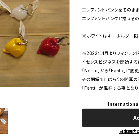
エレファントバンクをそのま
エレファントバンクと揃える
※ホワイトはキーホルダー限
※2022年1月よりフィンラ
イセンスビジネスを開始する
「Norsu」から「Fantti」に
その関係でしばらくの間耳の部
「Fantti」が混在する事と
Internationa
Ad
日本国内