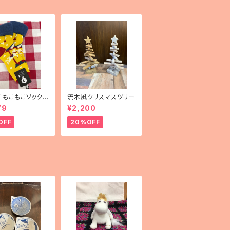
mF もこもこソックス
流木風クリスマスツリー
uselli（メリーゴー
79
¥2,200
）」
OFF
20%OFF