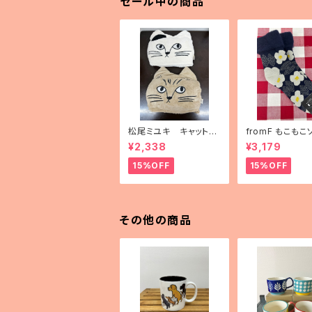
セール中の商品
松尾ミユキ キャットフ
fromF もこもこ
ェイスブランケット
「kukkapuutar
¥2,338
¥3,179
畑）」
15%OFF
15%OFF
その他の商品