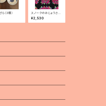
ざら（3種）
スノークのおじょうさん
手のひらサイズぬいぐる
0
¥2,530
み