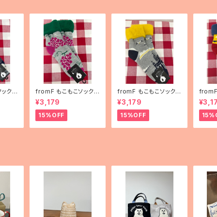
ソックス
fromF もこもこソックス
fromF もこもこソックス
fro
ha（花
「hedelmä（果物）」
「Helsinki（ヘルシン
「kar
¥3,179
¥3,179
¥3,1
キ）」
ランド
15%OFF
15%OFF
15%