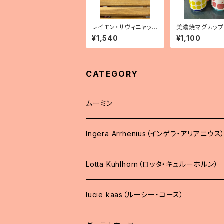
レイモン・サヴィニャッ
美濃焼マグカップ「
ク マグカップ「清潔な
a」 4種
¥1,540
¥1,100
街キャンペーン」
CATEGORY
ムーミン
Ingera Arrhenius（インゲラ・アリアニウス
Lotta Kuhlhorn（ロッタ・キュルーホルン）
lucie kaas（ルーシー・コース）