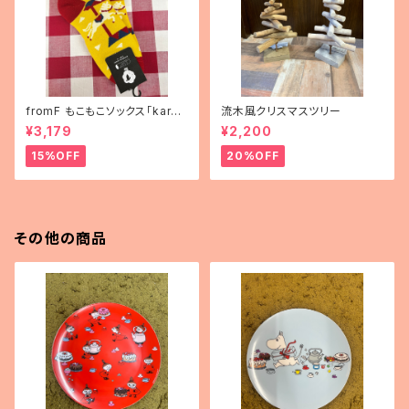
fromF もこもこソックス「karus
流木風クリスマスツリー
elli（メリーゴーランド）」
¥3,179
¥2,200
15%OFF
20%OFF
その他の商品