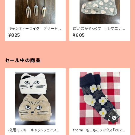
キャンディーライク デザートフ
ぽかぽかそっくす 「シマエナ
ォーク（3種）
ガ」 アンクル丈
¥825
¥605
セール中の商品
松尾ミユキ キャットフェイスブ
fromF もこもこソックス「kukka
ランケット
puutarha（花畑）」