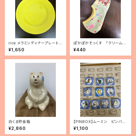
rice メラミンディナープレート
ぽかぽかそっくす 「クリームソ
（レモンイエロー）
ーダ」くるぶし丈
¥1,650
¥440
白くま貯金箱
【PINBOX】ムーミン ピンバッ
ジコレクション（10種）
¥2,860
¥1,100