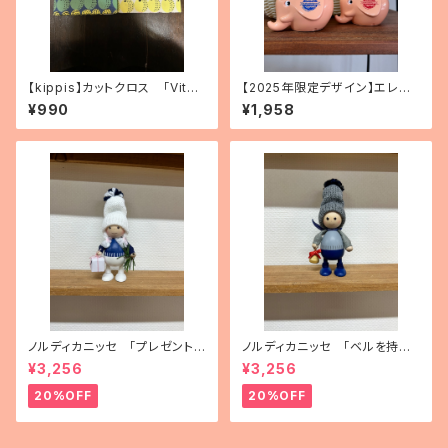
【kippis】カットクロス 「Vita
【2025年限定デザイン】エレフ
miini／ビタミン」（3種）
ァントバンク 2種
¥990
¥1,958
ノルディカニッセ 「プレゼントを
ノルディカニッセ 「ベルを持っ
持った胴長女の子」
た青いふとっちょ男の子」
¥3,256
¥3,256
20%OFF
20%OFF