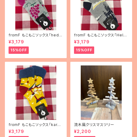
fromF もこもこソックス「hedel
fromF もこもこソックス「Helsi
mä（果物）」
nki（ヘルシンキ）」
¥3,179
¥3,179
15%OFF
15%OFF
fromF もこもこソックス「karus
流木風クリスマスツリー
elli（メリーゴーランド）」
¥3,179
¥2,200