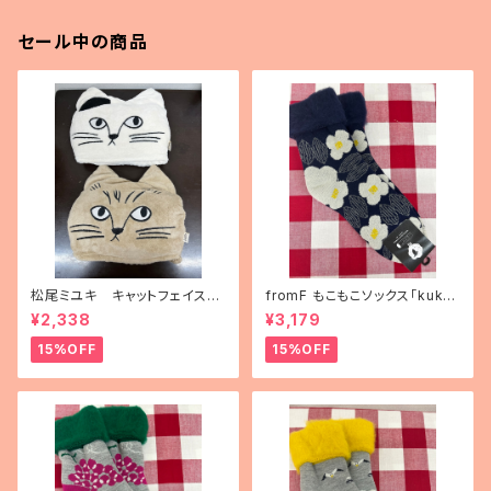
セール中の商品
松尾ミユキ キャットフェイスブ
fromF もこもこソックス「kukka
ランケット
puutarha（花畑）」
¥2,338
¥3,179
15%OFF
15%OFF