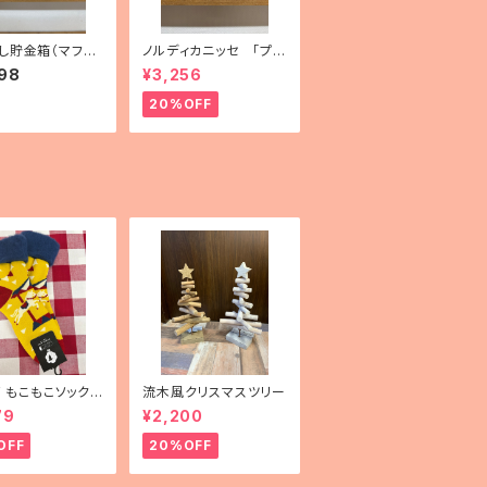
し貯金箱（マフラ
ノルディカニッセ 「プレ
・フィンランド製）
ゼントを持った胴長女
98
¥3,256
の子」
20%OFF
mF もこもこソックス
流木風クリスマスツリー
uselli（メリーゴー
79
¥2,200
）」
OFF
20%OFF