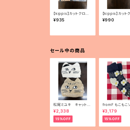
【kippis】カットクロ
【kippis】カット
ス 「Vaapukka／ラズ
ス 「Oppi／教育
¥935
¥990
ベリー」（2色）
色）
セール中の商品
松尾ミユキ キャットフ
fromF もこもこ
ェイスブランケット
「kukkapuutar
¥2,338
¥3,179
畑）」
15%OFF
15%OFF