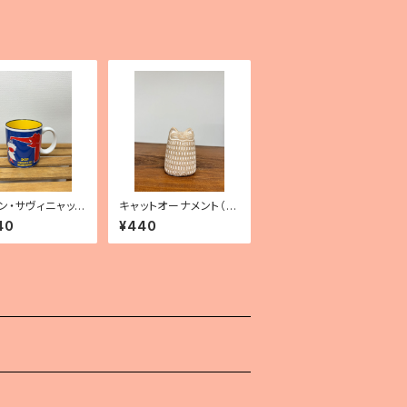
ン・サヴィニャッ
キャットオーナメント（ベ
グカップ 「ドッ
ージュ）
40
¥440