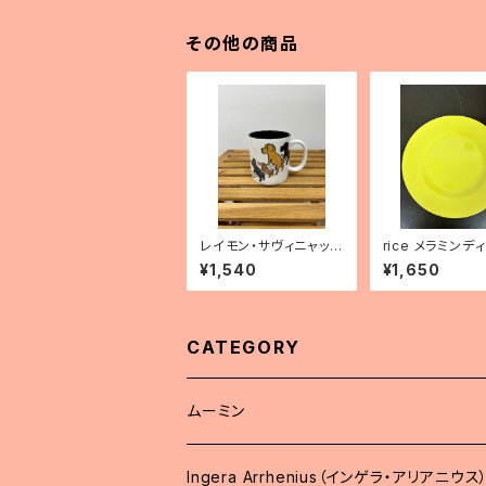
その他の商品
レイモン・サヴィニャッ
rice メラミンデ
ク マグカップ「清潔な
レート（レモンイ
¥1,540
¥1,650
街キャンペーン」
ー）
CATEGORY
ムーミン
Ingera Arrhenius（インゲラ・アリアニウス