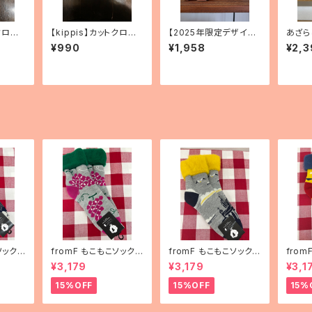
クロ
【kippis】カットクロ
【2025年限定デザイン】
あざら
」（2
ス 「Vitamiini／ビタ
エレファントバンク 2
ー付き
¥990
¥1,958
¥2,3
ミン」（3種）
種
ソックス
fromF もこもこソックス
fromF もこもこソックス
fro
ha（花
「hedelmä（果物）」
「Helsinki（ヘルシン
「kar
¥3,179
¥3,179
¥3,1
キ）」
ランド
15%OFF
15%OFF
15%