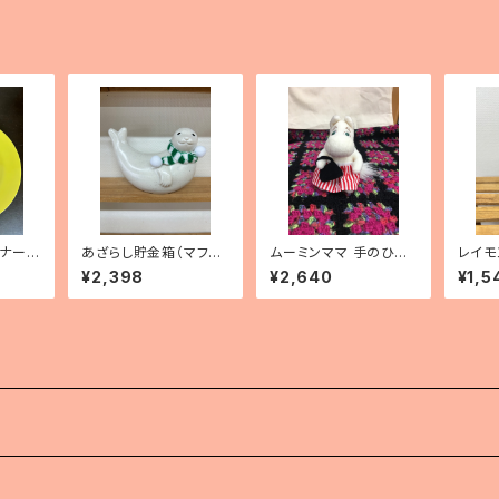
ィナープ
あざらし貯金箱（マフラ
ムーミンママ 手のひら
レイモ
エロ
ー付き・フィンランド製）
サイズぬいぐるみ
ク マ
¥2,398
¥2,640
¥1,5
プ」
）