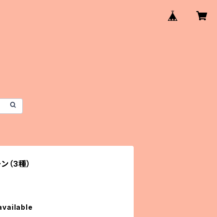
ン（3種）
available