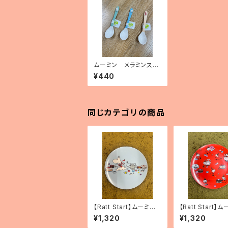
ムーミン メラミンスプ
ーン（3種）
¥440
同じカテゴリの商品
【Ratt Start】ムーミン
【Ratt Start】
プレート 「Picknick」
プレート「リトルミ
¥1,320
¥1,320