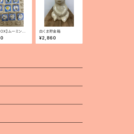
NBOX】ムーミン
白くま貯金箱
ッジコレクション
00
¥2,860
）