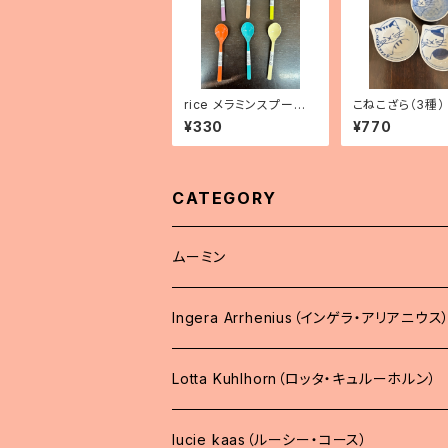
rice メラミンスプーン
こねこざら（3種）
（2026年新色）
¥330
¥770
CATEGORY
ムーミン
Ingera Arrhenius（インゲラ・アリアニウス
Lotta Kuhlhorn（ロッタ・キュルーホルン）
lucie kaas（ルーシー・コース）