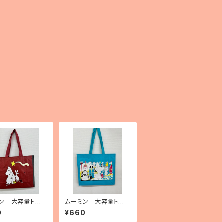
ン 大容量トート
ムーミン 大容量トート
（ポリプロピレン
バッグ（ポリプロピレン
0
¥660
ムーミンと彗星」
製）「Moomin on cov