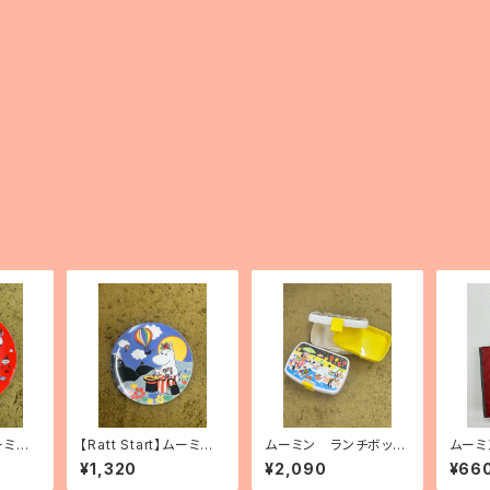
ムーミン
【Ratt Start】ムーミン
ムーミン ランチボック
ムーミ
ィ」
プレート「Festivities」
ス
バッグ
¥1,320
¥2,090
¥66
製）「