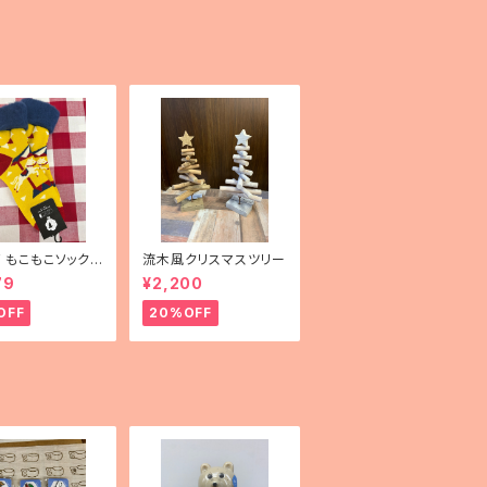
er」
mF もこもこソックス
流木風クリスマスツリー
uselli（メリーゴー
79
¥2,200
）」
OFF
20%OFF