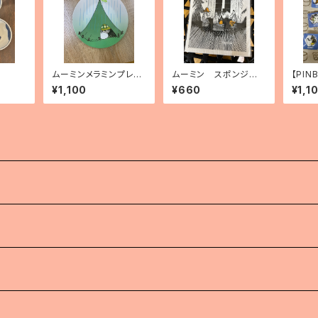
ムーミンメラミンプレー
ムーミン スポンジワ
【PI
ト「CAMPING」
イプ 「トゥルートゥー
ピンバ
¥1,100
¥660
¥1,1
イッツオリジン」
（10種
）