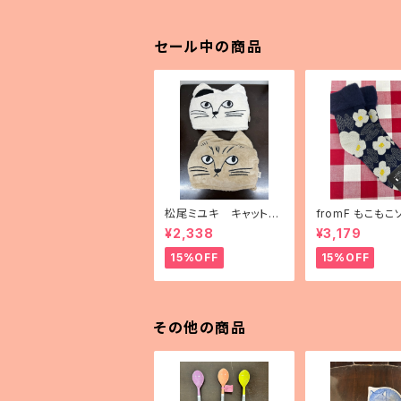
セール中の商品
松尾ミユキ キャットフ
fromF もこもこ
ェイスブランケット
「kukkapuutar
¥2,338
¥3,179
畑）」
15%OFF
15%OFF
その他の商品