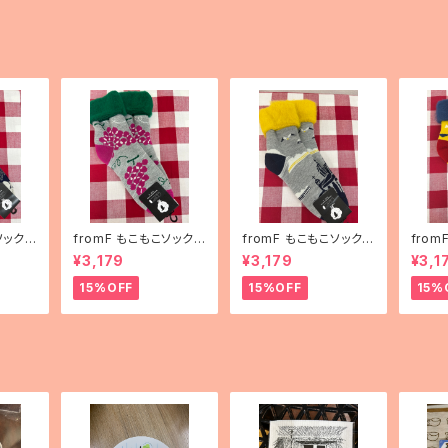
ソックス
fromF もこもこソックス
fromF もこもこソックス
fro
ha（花
「hedelmä（果物）」
「Helsinki（ヘルシン
「kar
¥3,179
¥3,179
¥3,1
キ）」
ランド
15%OFF
15%OFF
15%