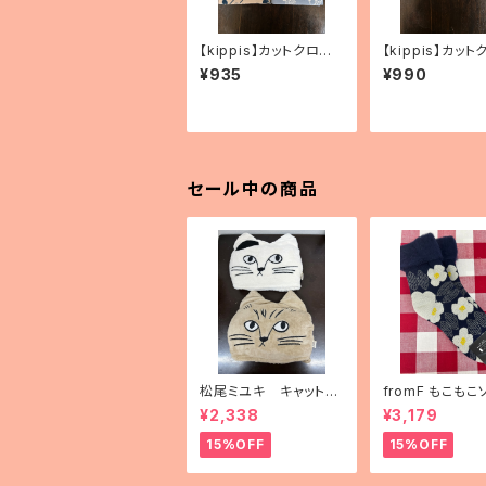
【kippis】カットクロ
【kippis】カット
ス 「Vaapukka／ラズ
ス 「Oppi／教育
¥935
¥990
ベリー」（2色）
色）
セール中の商品
松尾ミユキ キャットフ
fromF もこもこ
ェイスブランケット
「kukkapuutar
¥2,338
¥3,179
畑）」
15%OFF
15%OFF