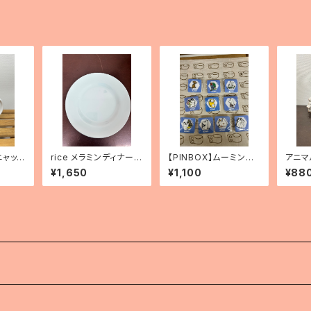
ニャッ
rice メラミンディナープ
【PINBOX】ムーミン
アニマ
「ドッ
レート（アークティックブ
ピンバッジコレクション
ス ※
¥1,650
¥1,100
¥88
ルー）
（10種）
追加
）