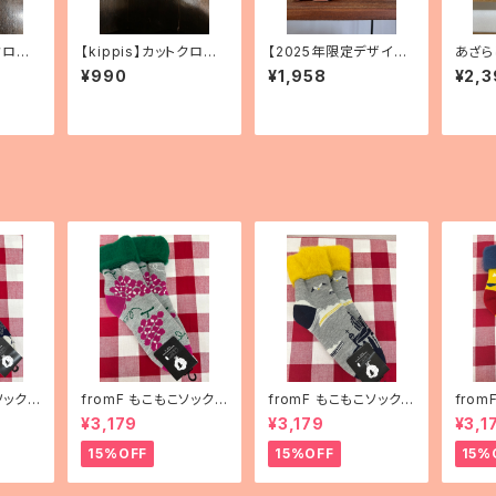
クロ
【kippis】カットクロ
【2025年限定デザイン】
あざら
」（2
ス 「Vitamiini／ビタ
エレファントバンク 2
ー付き
¥990
¥1,958
¥2,3
ミン」（3種）
種
ソックス
fromF もこもこソックス
fromF もこもこソックス
fro
ha（花
「hedelmä（果物）」
「Helsinki（ヘルシン
「kar
¥3,179
¥3,179
¥3,1
キ）」
ランド
15%OFF
15%OFF
15%