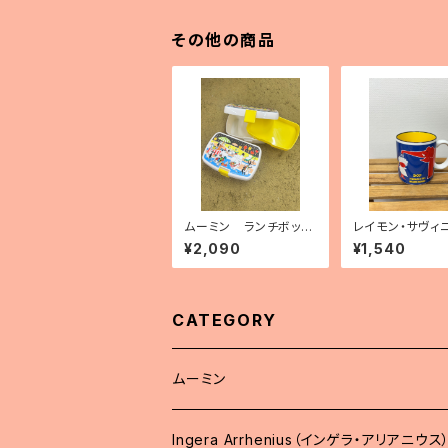
その他の商品
ムーミン ランチボック
レイモン・サヴィ
ス
ク マグカップ 
¥2,090
¥1,540
プ」
CATEGORY
ムーミン
Ingera Arrhenius（インゲラ・アリアニウス