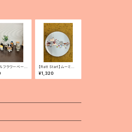
ルフラワーベー
【Ratt Start】ムーミン
2026年3月2種
プレート 「Picknick」
0
¥1,320