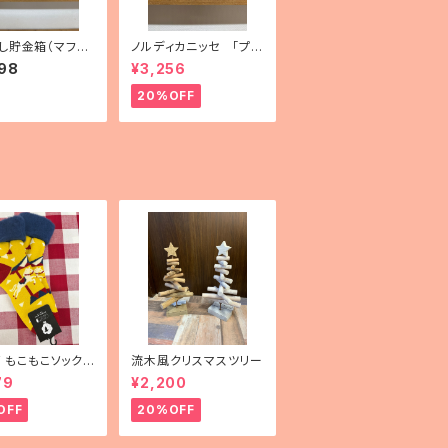
し貯金箱（マフラ
ノルディカニッセ 「プレ
・フィンランド製）
ゼントを持った胴長女
98
¥3,256
の子」
20%OFF
mF もこもこソックス
流木風クリスマスツリー
uselli（メリーゴー
79
¥2,200
）」
OFF
20%OFF