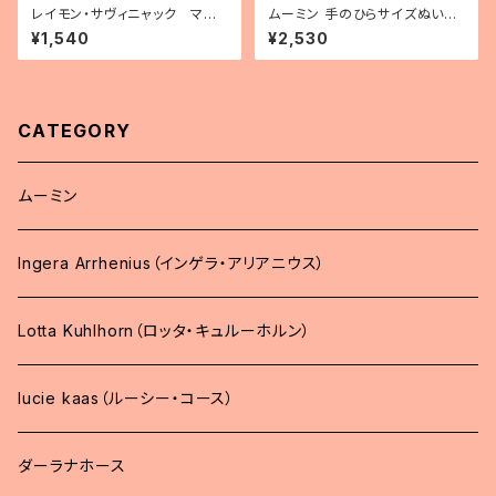
レイモン・サヴィニャック マグ
ムーミン 手のひらサイズぬいぐ
カップ 「ドップ」
るみ
¥1,540
¥2,530
CATEGORY
ムーミン
Ingera Arrhenius（インゲラ・アリアニウス）
Lotta Kuhlhorn（ロッタ・キュルーホルン）
lucie kaas（ルーシー・コース）
ダーラナホース