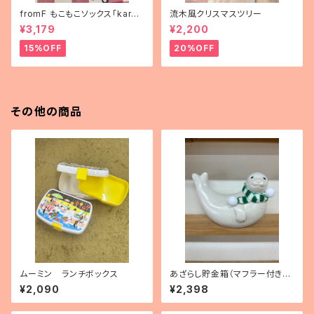
fromF もこもこソックス「karus
流木風クリスマスツリー
elli（メリーゴーランド）」
¥3,179
¥2,200
15%OFF
20%OFF
その他の商品
ムーミン ランチボックス
あざらし貯金箱（マフラー付き・
フィンランド製）
¥2,090
¥2,398