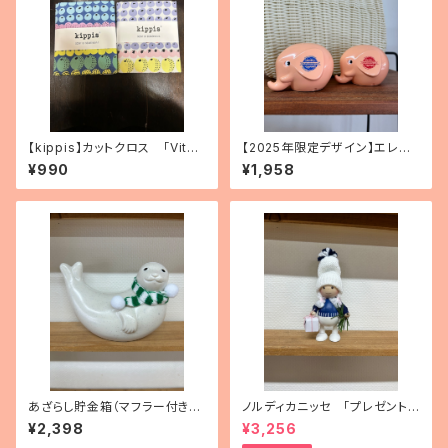
【kippis】カットクロス 「Vita
【2025年限定デザイン】エレフ
miini／ビタミン」（3種）
ァントバンク 2種
¥990
¥1,958
あざらし貯金箱（マフラー付き・
ノルディカニッセ 「プレゼントを
フィンランド製）
持った胴長女の子」
¥2,398
¥3,256