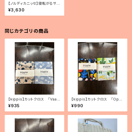
【ノルディカニッセ】寝転がるサン
タ
¥3,630
同じカテゴリの商品
【kippis】カットクロス 「Vaap
【kippis】カットクロス 「Oppi
ukka／ラズベリー」（2色）
／教育」（2色）
¥935
¥990