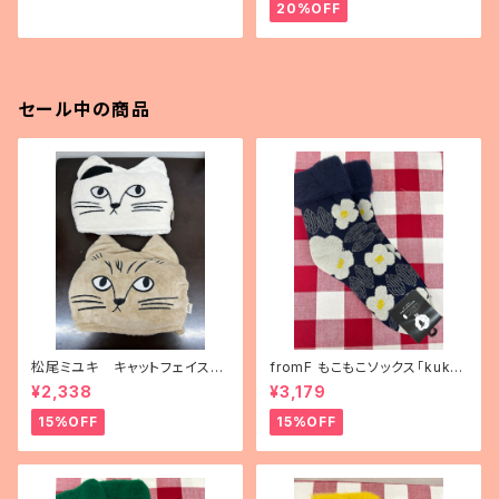
20%OFF
セール中の商品
松尾ミユキ キャットフェイスブ
fromF もこもこソックス「kukka
ランケット
puutarha（花畑）」
¥2,338
¥3,179
15%OFF
15%OFF