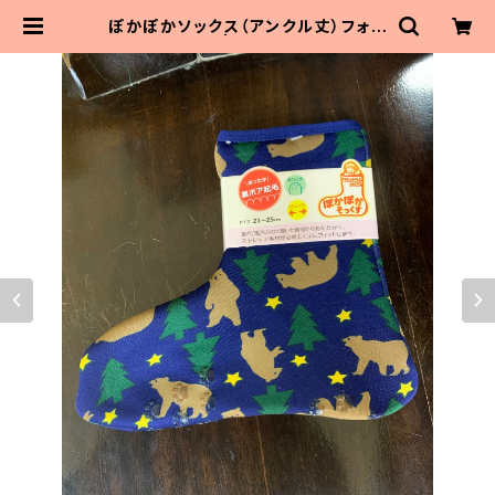
ぽかぽかソックス（アンクル丈）フォレ
ストベア | MaitoParta