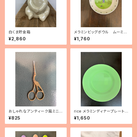
白くま貯金箱
メラミンビッグボウル ムーミン
ハウス
¥2,860
¥1,760
おしゃれなアンティーク風ミニシ
rice メラミンディナープレート
ザー トリ
（ニューグリーン）
¥825
¥1,650