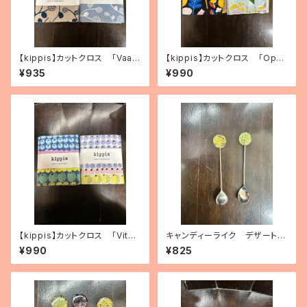
【kippis】カットクロス 「Vaap
【kippis】カットクロス 「Oppi
ukka／ラズベリー」（2色）
／教育」（2色）
¥935
¥990
【kippis】カットクロス 「Vita
キャンディーライク デザートス
miini／ビタミン」（3種）
プーン（2種）
¥990
¥825