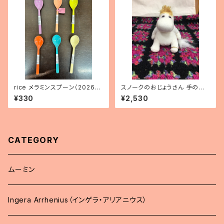
rice メラミンスプーン（2026年
スノークのおじょうさん 手のひら
新色）
サイズぬいぐるみ
¥330
¥2,530
CATEGORY
ムーミン
Ingera Arrhenius（インゲラ・アリアニウス）