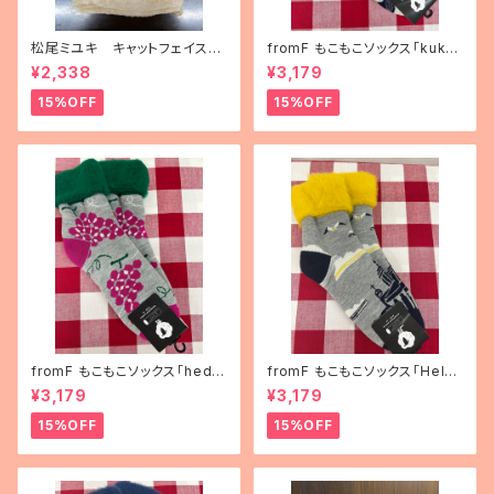
松尾ミユキ キャットフェイスブ
fromF もこもこソックス「kukka
ランケット
puutarha（花畑）」
¥2,338
¥3,179
15%OFF
15%OFF
fromF もこもこソックス「hedel
fromF もこもこソックス「Helsi
mä（果物）」
nki（ヘルシンキ）」
¥3,179
¥3,179
15%OFF
15%OFF