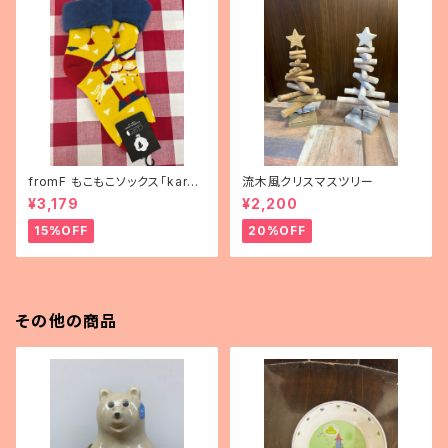
fromF もこもこソックス「karus
流木風クリスマスツリー
elli（メリーゴーランド）」
¥3,179
¥2,200
15%OFF
20%OFF
その他の商品