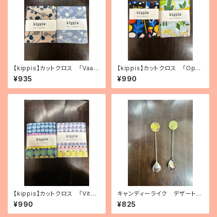
【kippis】カットクロス 「Vaap
【kippis】カットクロス 「Oppi
ukka／ラズベリー」（2色）
／教育」（2色）
¥935
¥990
【kippis】カットクロス 「Vita
キャンディーライク デザートス
miini／ビタミン」（3種）
プーン（2種）
¥990
¥825