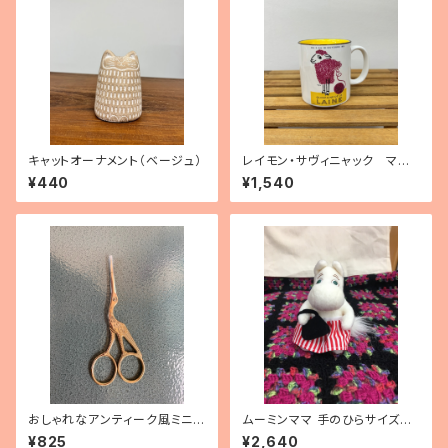
キャットオーナメント（ベージュ）
レイモン・サヴィニャック マグ
カップ「毛糸の15日間」
¥440
¥1,540
おしゃれなアンティーク風ミニシ
ムーミンママ 手のひらサイズぬ
ザー トリ
いぐるみ
¥825
¥2,640