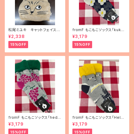
松尾ミユキ キャットフェイスブ
fromF もこもこソックス「kukka
ランケット
puutarha（花畑）」
¥2,338
¥3,179
15%OFF
15%OFF
fromF もこもこソックス「hedel
fromF もこもこソックス「Helsi
mä（果物）」
nki（ヘルシンキ）」
¥3,179
¥3,179
15%OFF
15%OFF