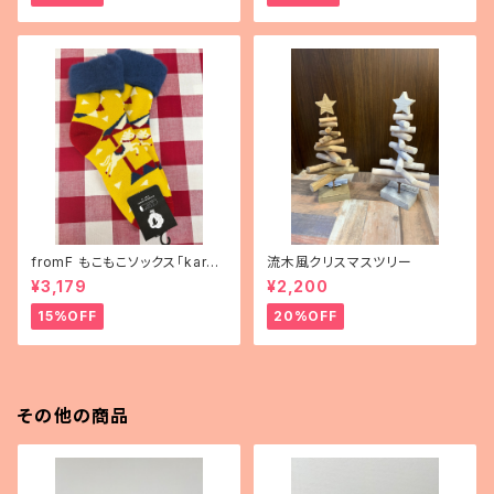
fromF もこもこソックス「karus
流木風クリスマスツリー
elli（メリーゴーランド）」
¥3,179
¥2,200
15%OFF
20%OFF
その他の商品