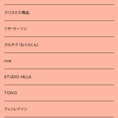
どうぶつブローチ
クリスマス商品
リサ・ラーソン
クルテク（もぐらくん）
rice
STUDIO HILLA
TOIVO
フィンレイソン