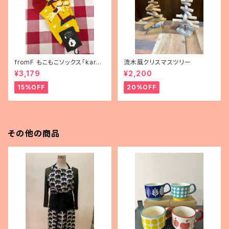
fromF もこもこソックス「karus
流木風クリスマスツリー
elli（メリーゴーランド）」
¥3,179
¥2,200
15%OFF
20%OFF
その他の商品