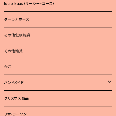
lucie kaas（ルーシー・コース）
ダーラナホース
その他北欧雑貨
その他雑貨
かご
ハンドメイド
どうぶつブローチ
クリスマス商品
リサ・ラーソン