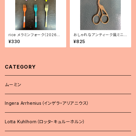
rice メラミンフォーク（2026年
おしゃれなアンティーク風ミニシ
新色）
ザー トリ
¥330
¥825
CATEGORY
ムーミン
Ingera Arrhenius（インゲラ・アリアニウス）
Lotta Kuhlhorn（ロッタ・キュルーホルン）