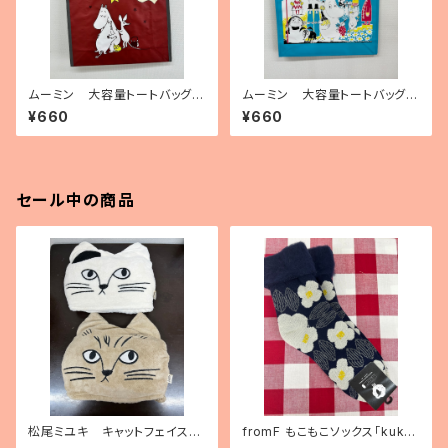
ムーミン 大容量トートバッグ
ムーミン 大容量トートバッグ
（ポリプロピレン製）「ムーミンと
（ポリプロピレン製）「Moomin
¥660
¥660
彗星」
on cover」
セール中の商品
松尾ミユキ キャットフェイスブ
fromF もこもこソックス「kukka
ランケット
puutarha（花畑）」