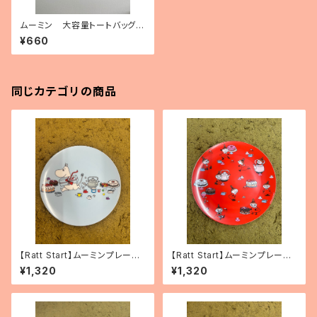
ムーミン 大容量トートバッグ
（ポリプロピレン製）「ミィアンブ
¥660
レラ」
同じカテゴリの商品
【Ratt Start】ムーミンプレー
【Ratt Start】ムーミンプレート
ト 「Picknick」
「リトルミィ」
¥1,320
¥1,320