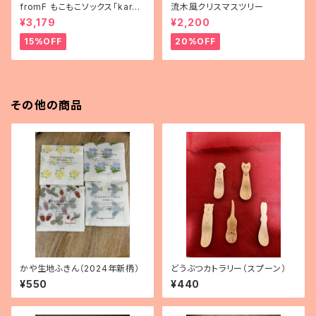
fromF もこもこソックス「karus
流木風クリスマスツリー
elli（メリーゴーランド）」
¥3,179
¥2,200
15%OFF
20%OFF
その他の商品
かや生地ふきん（2024年新柄）
どうぶつカトラリー（スプーン）
¥550
¥440