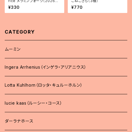
rice メラミンフォーク（2026年
こねこざら（3種）
新色）
¥330
¥770
CATEGORY
ムーミン
Ingera Arrhenius（インゲラ・アリアニウス）
Lotta Kuhlhorn（ロッタ・キュルーホルン）
lucie kaas（ルーシー・コース）
ダーラナホース