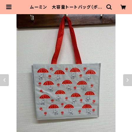
ムーミン 大容量トートバッグ（ポリ
プロピレン製）「ミィアンブレラ」 | Ma
itoParta