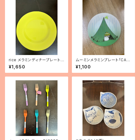
rice メラミンディナープレート
ムーミンメラミンプレート「CAM
（レモンイエロー）
PING」
¥1,650
¥1,100