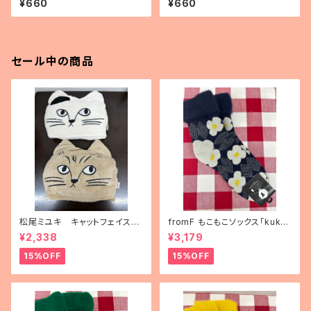
¥660
¥660
彗星」
on cover」
セール中の商品
松尾ミユキ キャットフェイスブ
fromF もこもこソックス「kukka
ランケット
puutarha（花畑）」
¥2,338
¥3,179
15%OFF
15%OFF