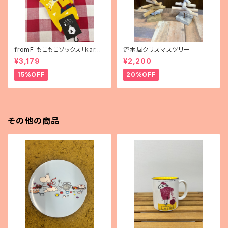
fromF もこもこソックス「karus
流木風クリスマスツリー
elli（メリーゴーランド）」
¥3,179
¥2,200
15%OFF
20%OFF
その他の商品