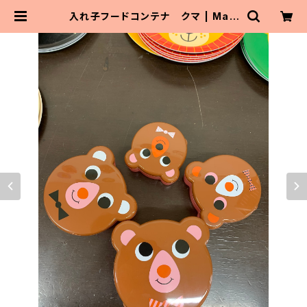
入れ子フードコンテナ クマ | Mait
oParta