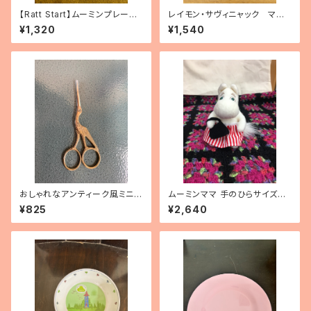
【Ratt Start】ムーミンプレー
レイモン・サヴィニャック マグ
ト 「Picknick」
カップ「毛糸の15日間」
¥1,320
¥1,540
おしゃれなアンティーク風ミニシ
ムーミンママ 手のひらサイズぬ
ザー トリ
いぐるみ
¥825
¥2,640