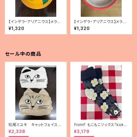
【インゲラ・アリアニウス】メラミ
【インゲラ・アリアニウス】メラミ
ンプレート（ワニ）
ンボウル（コアラ）
¥1,320
¥1,320
セール中の商品
松尾ミユキ キャットフェイスブ
fromF もこもこソックス「kukka
ランケット
puutarha（花畑）」
¥2,338
¥3,179