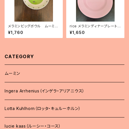
メラミンビッグボウル ムーミン
rice メラミンディナープレート
ハウス
（バレエシューズピンク）
¥1,760
¥1,650
CATEGORY
ムーミン
Ingera Arrhenius（インゲラ・アリアニウス）
Lotta Kuhlhorn（ロッタ・キュルーホルン）
lucie kaas（ルーシー・コース）