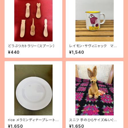
どうぶつカトラリー（スプーン）
レイモン・サヴィニャック マグ
カップ「毛糸の15日間」
¥440
¥1,540
rice メラミンディナープレート
スニフ 手のひらサイズぬいぐる
（パープル）
み
¥1,650
¥1,650