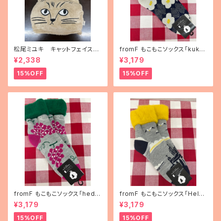
松尾ミユキ キャットフェイスブ
fromF もこもこソックス「kukka
ランケット
puutarha（花畑）」
¥2,338
¥3,179
15%OFF
15%OFF
fromF もこもこソックス「hedel
fromF もこもこソックス「Helsi
mä（果物）」
nki（ヘルシンキ）」
¥3,179
¥3,179
15%OFF
15%OFF