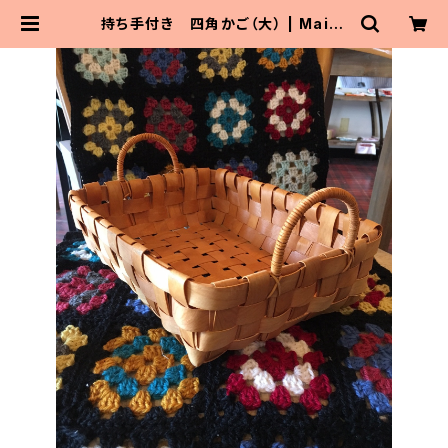
持ち手付き 四角かご（大） | Maito
Parta