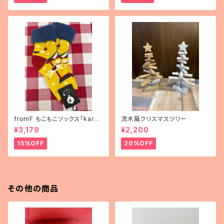
fromF もこもこソックス「karus
流木風クリスマスツリー
elli（メリーゴーランド）」
¥3,179
¥2,200
15%OFF
20%OFF
その他の商品