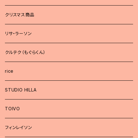
どうぶつブローチ
クリスマス商品
リサ・ラーソン
クルテク（もぐらくん）
rice
STUDIO HILLA
TOIVO
フィンレイソン