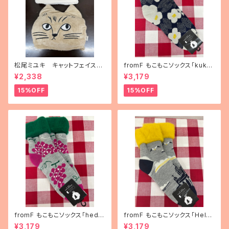
松尾ミユキ キャットフェイスブ
fromF もこもこソックス「kukka
ランケット
puutarha（花畑）」
¥2,338
¥3,179
15%OFF
15%OFF
fromF もこもこソックス「hedel
fromF もこもこソックス「Helsi
mä（果物）」
nki（ヘルシンキ）」
¥3,179
¥3,179