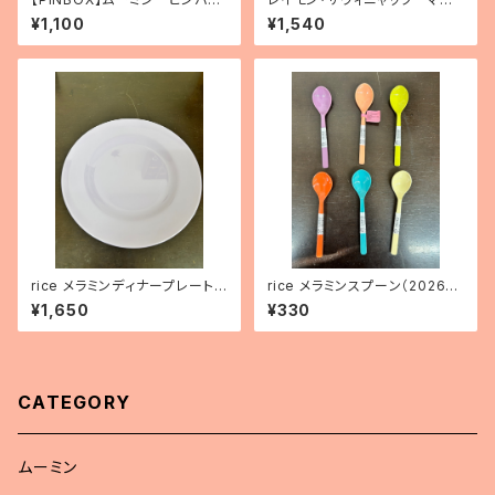
ジコレクション（10種）
カップ 「ドップ」
¥1,100
¥1,540
rice メラミンディナープレート
rice メラミンスプーン（2026年
（パープル）
新色）
¥1,650
¥330
CATEGORY
ムーミン