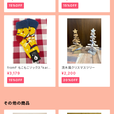
15%OFF
15%OFF
fromF もこもこソックス「karus
流木風クリスマスツリー
elli（メリーゴーランド）」
¥3,179
¥2,200
15%OFF
20%OFF
その他の商品