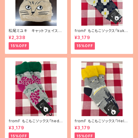
松尾ミユキ キャットフェイスブ
fromF もこもこソックス「kukka
ランケット
puutarha（花畑）」
¥2,338
¥3,179
15%OFF
15%OFF
fromF もこもこソックス「hedel
fromF もこもこソックス「Helsi
mä（果物）」
nki（ヘルシンキ）」
¥3,179
¥3,179
15%OFF
15%OFF