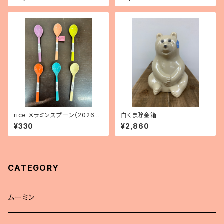
rice メラミンスプーン（2026年
白くま貯金箱
新色）
¥330
¥2,860
CATEGORY
ムーミン