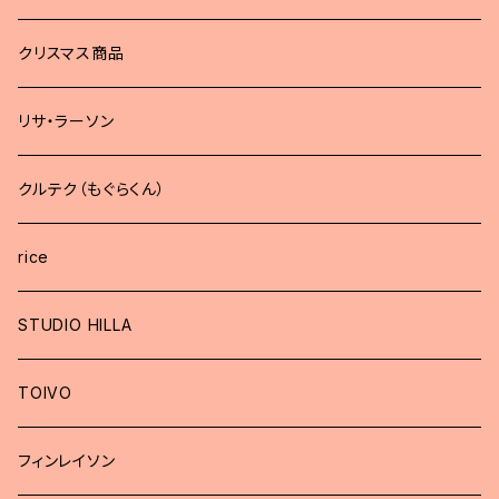
どうぶつブローチ
クリスマス商品
リサ・ラーソン
クルテク（もぐらくん）
rice
STUDIO HILLA
TOIVO
フィンレイソン