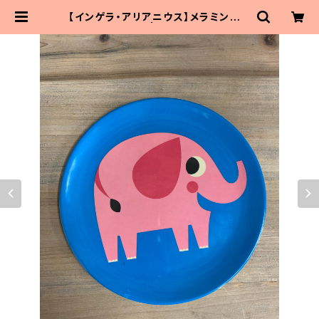
【インゲラ・アリアニウス】メラミンプレ
ート（ゾウ） | MaitoParta