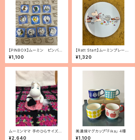
【PINBOX】ムーミン ピンバッ
【Ratt Start】ムーミンプレー
ジコレクション（10種）
ト 「Picknick」
¥1,100
¥1,320
ムーミンママ 手のひらサイズぬ
美濃焼マグカップ「Fika」 4種
いぐるみ
¥2,640
¥1,100