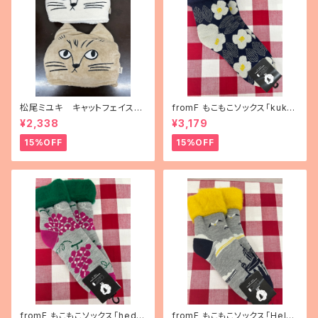
松尾ミユキ キャットフェイスブ
fromF もこもこソックス「kukka
ランケット
puutarha（花畑）」
¥2,338
¥3,179
15%OFF
15%OFF
fromF もこもこソックス「hedel
fromF もこもこソックス「Helsi