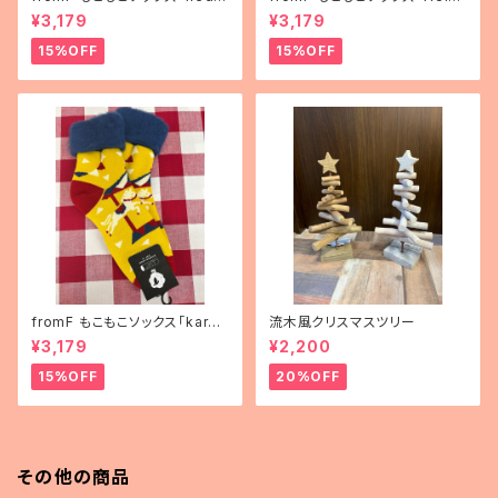
mä（果物）」
nki（ヘルシンキ）」
¥3,179
¥3,179
15%OFF
15%OFF
fromF もこもこソックス「karus
流木風クリスマスツリー
elli（メリーゴーランド）」
¥3,179
¥2,200
15%OFF
20%OFF
その他の商品