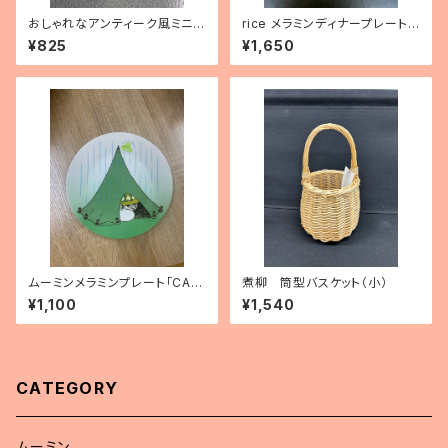
おしゃれなアンティーク風ミニシ
rice メラミンディナープレート
ザー トリ
（レモンイエロー）
¥825
¥1,650
ムーミンメラミンプレート「CAM
煮柳 筒型バスケット（小）
PING」
¥1,100
¥1,540
CATEGORY
ムーミン