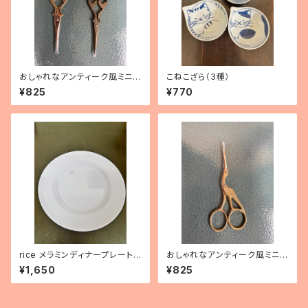
おしゃれなアンティーク風ミニシ
こねこざら（3種）
ザー
¥825
¥770
rice メラミンディナープレート
おしゃれなアンティーク風ミニシ
（パープル）
ザー トリ
¥1,650
¥825