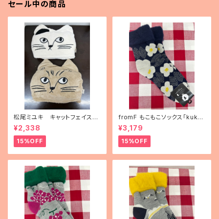
セール中の商品
松尾ミユキ キャットフェイスブ
fromF もこもこソックス「kukka
ランケット
puutarha（花畑）」
¥2,338
¥3,179
15%OFF
15%OFF