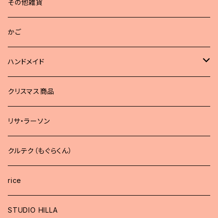
その他雑貨
かご
ハンドメイド
どうぶつブローチ
クリスマス商品
リサ・ラーソン
クルテク（もぐらくん）
rice
STUDIO HILLA