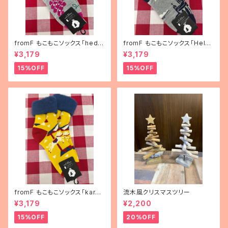
fromF もこもこソックス「hedel
fromF もこもこソックス「Helsi
mä（果物）」
nki（ヘルシンキ）」
¥3,179
¥3,179
15%OFF
15%OFF
fromF もこもこソックス「karus
流木風クリスマスツリー
elli（メリーゴーランド）」
¥3,179
¥2,200
15%OFF
20%OFF