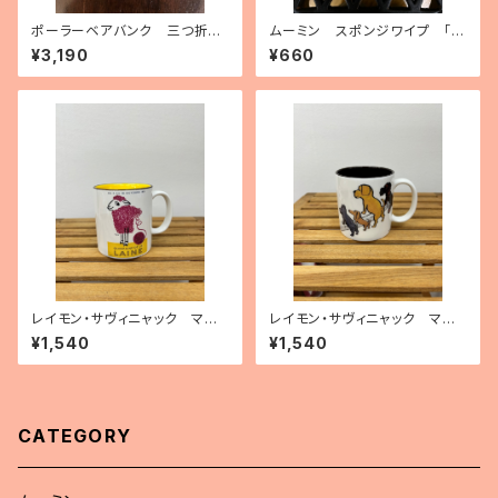
ポーラーベアバンク 三つ折り
ムーミン スポンジワイプ 「ム
ミニ財布
ーミンオンライン」
¥3,190
¥660
レイモン・サヴィニャック マグ
レイモン・サヴィニャック マグ
カップ「毛糸の15日間」
カップ「清潔な街キャンペーン」
¥1,540
¥1,540
CATEGORY