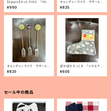
【kippis】カットクロス 「Vita
キャンディーライク デザートス
miini／ビタミン」（3種）
プーン（2種）
¥990
¥825
キャンディーライク デザートフ
ぽかぽかそっくす 「シマエナ
ォーク（3種）
ガ」 アンクル丈
¥825
¥605
セール中の商品