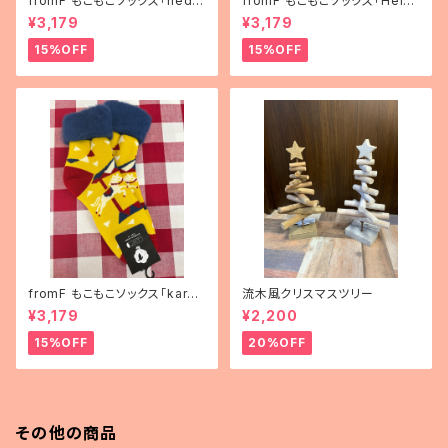
fromF もこもこソックス「hedel
fromF もこもこソックス「Helsi
mä（果物）」
nki（ヘルシンキ）」
¥3,179
¥3,179
15%OFF
15%OFF
fromF もこもこソックス「karus
流木風クリスマスツリー
elli（メリーゴーランド）」
¥3,179
¥2,200
15%OFF
20%OFF
その他の商品