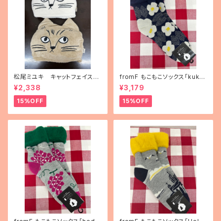
松尾ミユキ キャットフェイスブ
fromF もこもこソックス「kukka
ランケット
puutarha（花畑）」
¥2,338
¥3,179
15%OFF
15%OFF