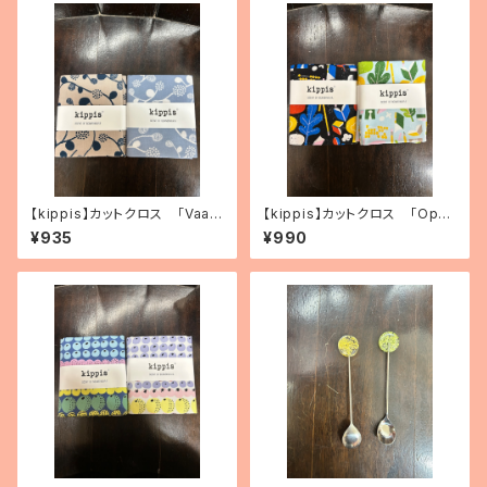
【kippis】カットクロス 「Vaap
【kippis】カットクロス 「Oppi
ukka／ラズベリー」（2色）
／教育」（2色）
¥935
¥990