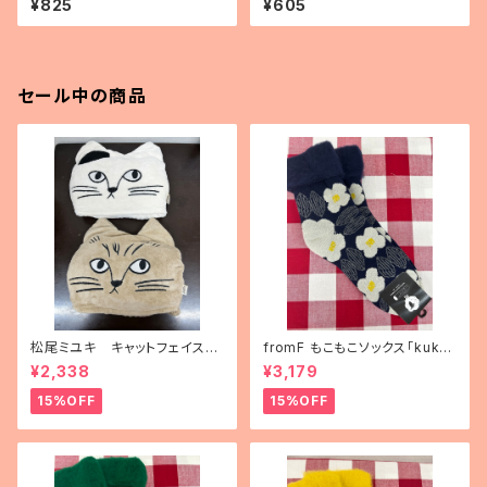
¥825
¥605
セール中の商品
松尾ミユキ キャットフェイスブ
fromF もこもこソックス「kukka
ランケット
puutarha（花畑）」
¥2,338
¥3,179
15%OFF
15%OFF