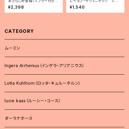
あざらし貯金箱（マフラー付き・
レイモン・サヴィニャック マグ
フィンランド製）
カップ「清潔な街キャンペーン」
¥2,398
¥1,540
CATEGORY
ムーミン
Ingera Arrhenius（インゲラ・アリアニウス）
Lotta Kuhlhorn（ロッタ・キュルーホルン）
lucie kaas（ルーシー・コース）
ダーラナホース