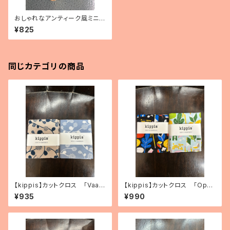
おしゃれなアンティーク風ミニシ
ザー トリ
¥825
同じカテゴリの商品
【kippis】カットクロス 「Vaap
【kippis】カットクロス 「Oppi
ukka／ラズベリー」（2色）
／教育」（2色）
¥935
¥990