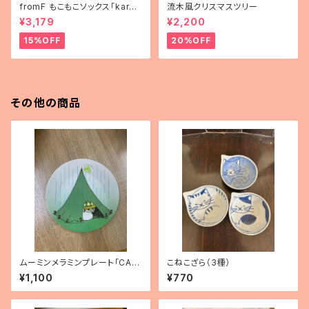
fromF もこもこソックス「karus
流木風クリスマスツリー
elli（メリーゴーランド）」
¥3,179
¥2,200
15%OFF
20%OFF
その他の商品
ムーミンメラミンプレート「CAM
こねこざら（3種）
PING」
¥1,100
¥770