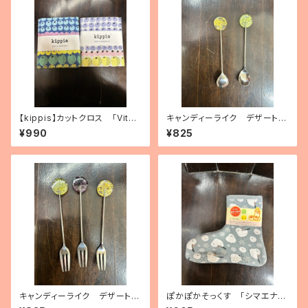
【kippis】カットクロス 「Vita
キャンディーライク デザートス
miini／ビタミン」（3種）
プーン（2種）
¥990
¥825
キャンディーライク デザートフ
ぽかぽかそっくす 「シマエナ
ォーク（3種）
ガ」 アンクル丈