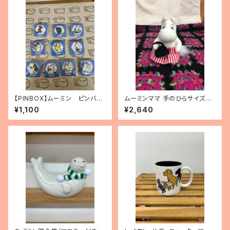
【PINBOX】ムーミン ピンバッ
ムーミンママ 手のひらサイズぬ
ジコレクション（10種）
いぐるみ
¥1,100
¥2,640