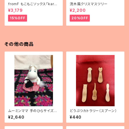
fromF もこもこソックス「karus
流木風クリスマスツリー
elli（メリーゴーランド）」
¥3,179
¥2,200
15%OFF
20%OFF
その他の商品
ムーミンママ 手のひらサイズぬ
どうぶつカトラリー（スプーン）
いぐるみ
¥2,640
¥440