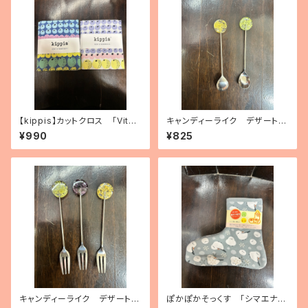
【kippis】カットクロス 「Vita
キャンディーライク デザートス
miini／ビタミン」（3種）
プーン（2種）
¥990
¥825
キャンディーライク デザートフ
ぽかぽかそっくす 「シマエナ