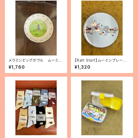
メラミンビッグボウル ムーミン
【Ratt Start】ムーミンプレー
ハウス
ト 「Picknick」
¥1,760
¥1,320