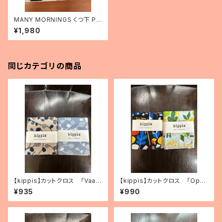
MANY MORNINGS くつ下 PI
GGY TALES
¥1,980
同じカテゴリの商品
【kippis】カットクロス 「Vaap
【kippis】カットクロス 「Oppi
ukka／ラズベリー」（2色）
／教育」（2色）
¥935
¥990