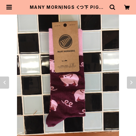
MANY MORNINGS くつ下 PIGGY
TALES | MaitoParta