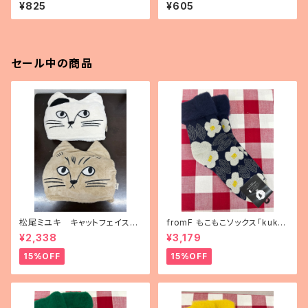
ォーク（3種）
ガ」 アンクル丈
¥825
¥605
セール中の商品
松尾ミユキ キャットフェイスブ
fromF もこもこソックス「kukka
ランケット
puutarha（花畑）」
¥2,338
¥3,179
15%OFF
15%OFF