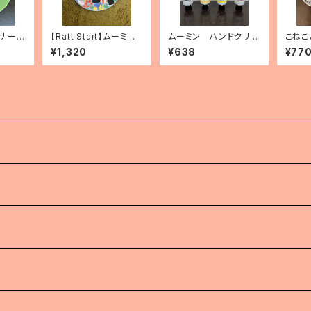
ィナープ
【Ratt Start】ムーミン
ムーミン ハンドクリー
こねこ
リーン）
プレート「Festivities」
ム
¥1,320
¥638
¥77
）