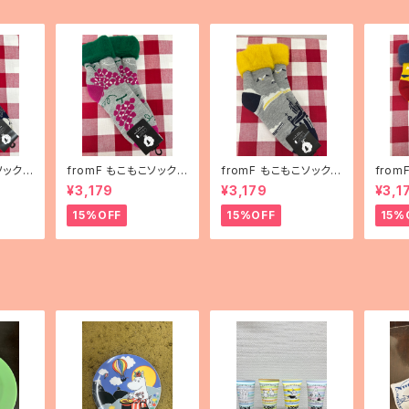
ソックス
fromF もこもこソックス
fromF もこもこソックス
fro
ha（花
「hedelmä（果物）」
「Helsinki（ヘルシン
「kar
¥3,179
¥3,179
¥3,1
キ）」
ランド
15%OFF
15%OFF
15%