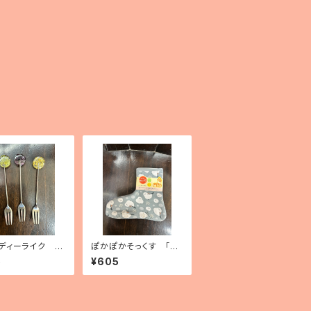
ディーライク デ
ぽかぽかそっくす 「シ
フォーク（3種）
マエナガ」 アンクル丈
5
¥605