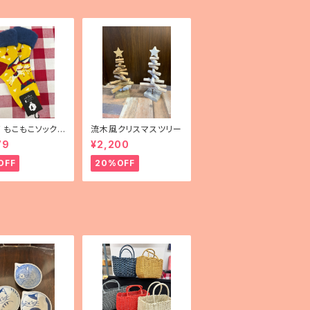
mF もこもこソックス
流木風クリスマスツリー
uselli（メリーゴー
79
¥2,200
）」
OFF
20%OFF