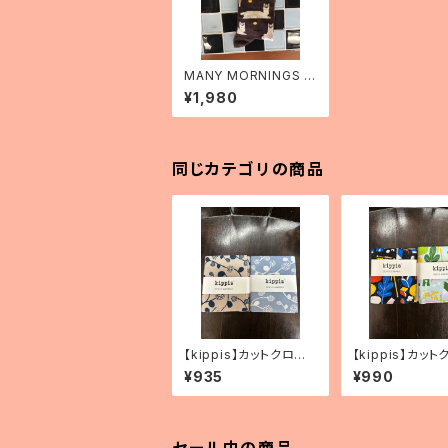
MANY MORNINGS く
つ下 FLUFFY ALPAC
¥1,980
A
同じカテゴリの商品
【kippis】カットクロ
【kippis】カット
ス 「Vaapukka／ラズ
ス 「Oppi／教育
¥935
¥990
ベリー」（2色）
色）