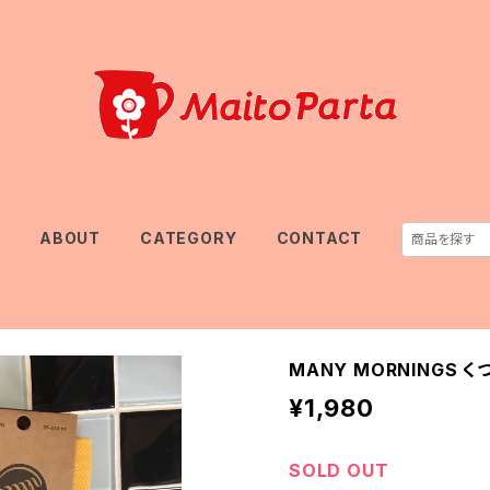
E
ABOUT
CATEGORY
CONTACT
MANY MORNINGS くつ
¥1,980
SOLD OUT