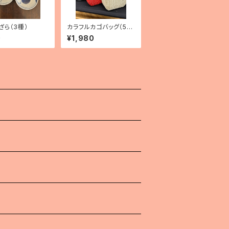
ざら（3種）
カラフルカゴバッグ（5
色）
0
¥1,980