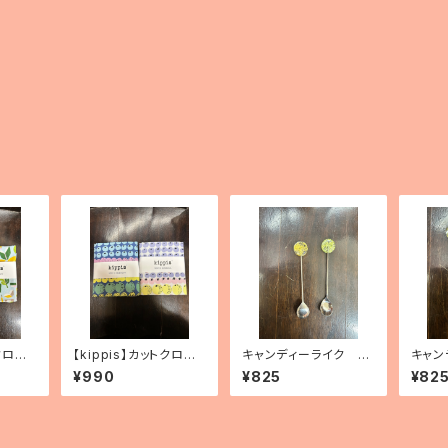
クロ
【kippis】カットクロ
キャンディーライク デ
キャン
」（2
ス 「Vitamiini／ビタ
ザートスプーン（2種）
ザート
¥990
¥825
¥82
ミン」（3種）