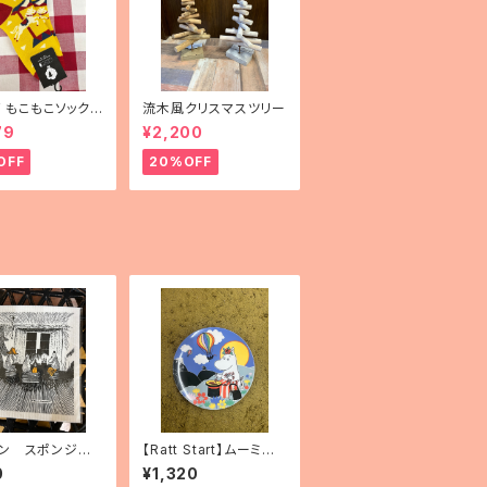
mF もこもこソックス
流木風クリスマスツリー
uselli（メリーゴー
79
¥2,200
）」
OFF
20%OFF
ン スポンジワ
【Ratt Start】ムーミン
「トゥルートゥー
プレート「Festivities」
0
¥1,320
オリジン」