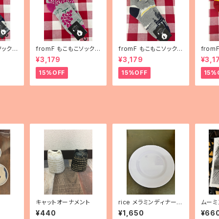
ソックス
fromF もこもこソックス
fromF もこもこソックス
fro
ha（花
「hedelmä（果物）」
「Helsinki（ヘルシン
「kar
¥3,179
¥3,179
¥3,1
キ）」
ランド
15%OFF
15%OFF
15%
キャットオーナメント
rice メラミンディナープ
ムーミ
レート（パープル）
イプ 
¥440
¥1,650
¥66
イッツ