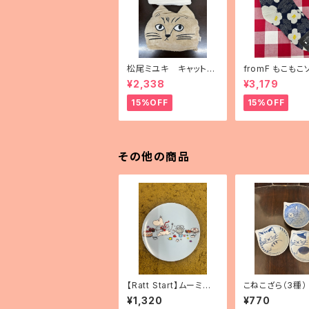
松尾ミユキ キャットフ
fromF もこもこ
ェイスブランケット
「kukkapuutar
¥2,338
¥3,179
畑）」
15%OFF
15%OFF
その他の商品
【Ratt Start】ムーミン
こねこざら（3種）
プレート 「Picknick」
¥1,320
¥770