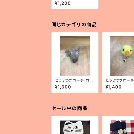
のおしり」
¥1,200
同じカテゴリの商品
どうぶつブローチ「ロ
どうぶつブローチ
バ」
こ」
¥1,600
¥1,400
セール中の商品