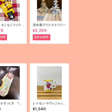
mF もこもこソックス
流木風クリスマスツリー
uselli（メリーゴー
79
¥2,200
）」
OFF
20%OFF
かそっくす 「ク
レイモン・サヴィニャッ
ソーダ」くるぶし
ク マグカップ「毛糸の1
0
¥1,540
5日間」