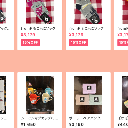
ソックス
fromF もこもこソックス
fromF もこもこソックス
fro
ha（花
「hedelmä（果物）」
「Helsinki（ヘルシン
「kar
¥3,179
¥3,179
¥3,1
キ）」
ランド
15%OFF
15%OFF
15%
ンジワ
ムーミンマグカップ（5
ポーラーベアバンク
ぽかぽ
オンラ
種）
三つ折りミニ財布
リーム
¥1,650
¥3,190
¥44
丈