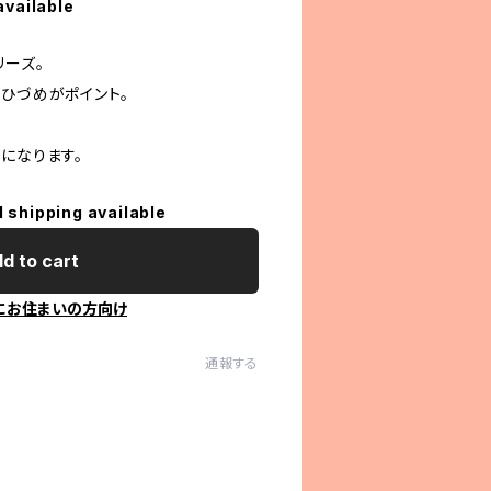
available
リーズ。
ひづめがポイント。
になります。
l shipping available
d to cart
にお住まいの方向け
通報する