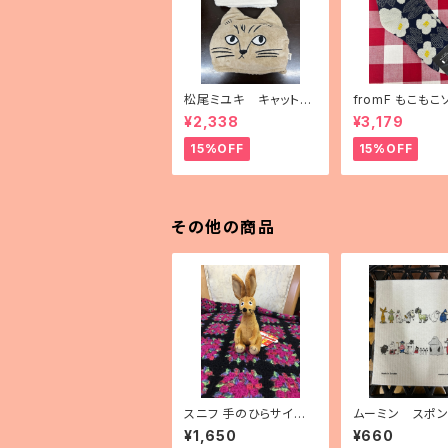
松尾ミユキ キャットフ
fromF もこもこ
ェイスブランケット
「kukkapuutar
¥2,338
¥3,179
畑）」
15%OFF
15%OFF
その他の商品
スニフ 手のひらサイズ
ムーミン スポ
ぬいぐるみ
イプ 「ムーミン
¥1,650
¥660
イン」