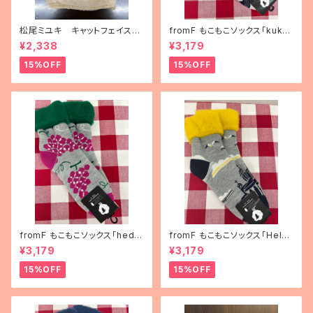
松尾ミユキ キャットフェイスブ
fromF もこもこソックス「kukka
ランケット
puutarha（花畑）」
¥2,338
¥3,179
15%OFF
15%OFF
fromF もこもこソックス「hedel
fromF もこもこソックス「Helsi
mä（果物）」
nki（ヘルシンキ）」
¥3,179
¥3,179
15%OFF
15%OFF