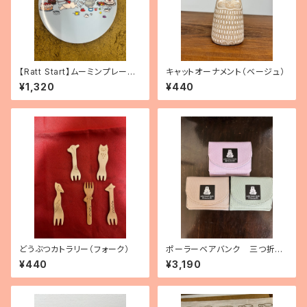
【Ratt Start】ムーミンプレー
キャットオーナメント（ベージュ）
ト 「Picknick」
¥1,320
¥440
どうぶつカトラリー（フォーク）
ポーラーベアバンク 三つ折り
ミニ財布
¥440
¥3,190