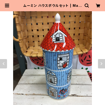
ムーミン ハウスボウルセット | Mait
oParta