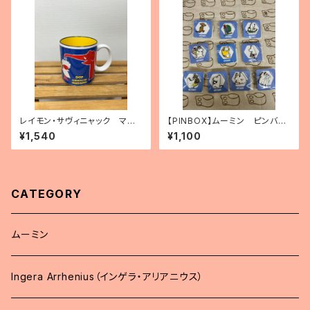
レイモン・サヴィニャック マグ
【PINBOX】ムーミン ピンバッ
カップ 「ドップ」
ジコレクション（10種）
¥1,540
¥1,100
CATEGORY
ムーミン
Ingera Arrhenius（インゲラ・アリアニウス）