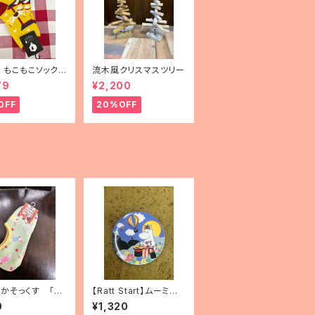
mF もこもこソックス
流木風クリスマスツリー
uselli（メリーゴー
79
¥2,200
）」
OFF
20%OFF
かそっくす 「ク
【Ratt Start】ムーミン
ソーダ」くるぶし
プレート「Festivities」
0
¥1,320