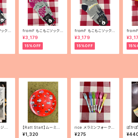
ソックス
fromF もこもこソックス
fromF もこもこソックス
fro
ha（花
「hedelmä（果物）」
「Helsinki（ヘルシン
「kar
¥3,179
¥3,179
¥3,1
キ）」
ランド
15%OFF
15%OFF
15%
ンジワ
【Ratt Start】ムーミン
rice メラミンフォーク
ぽかぽ
トゥー
プレート「リトルミィ」
【クラシックカラー】
リーム
¥1,320
¥275
¥44
丈