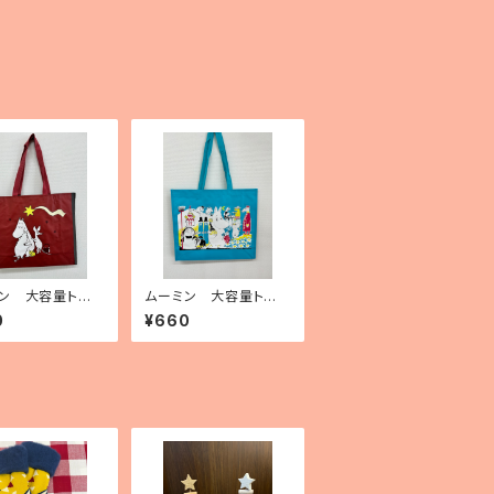
ン 大容量トート
ムーミン 大容量トート
（ポリプロピレン
バッグ（ポリプロピレン
0
¥660
ムーミンと彗星」
製）「Moomin on cov
er」