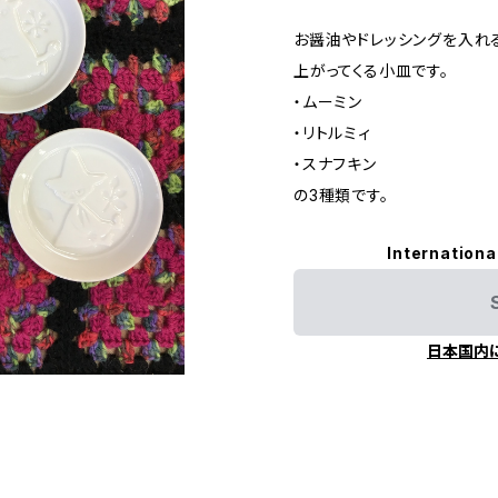
お醤油やドレッシングを入れ
上がってくる小皿です。
・ムーミン
・リトルミィ
・スナフキン
の3種類です。
Internationa
日本国内