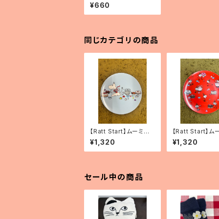
ト
¥660
同じカテゴリの商品
【Ratt Start】ムーミン
【Ratt Start】
プレート 「Picknick」
プレート「リトルミ
¥1,320
¥1,320
セール中の商品