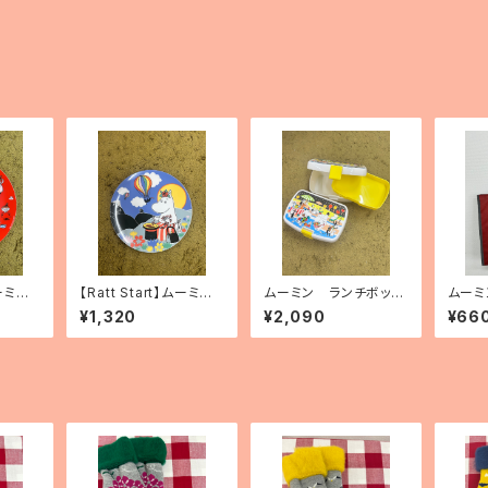
ムーミン
【Ratt Start】ムーミン
ムーミン ランチボック
ムーミ
ィ」
プレート「Festivities」
ス
バッグ
¥1,320
¥2,090
¥66
製）「