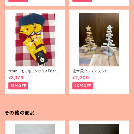
fromF もこもこソックス「karus
流木風クリスマスツリー
elli（メリーゴーランド）」
¥3,179
¥2,200
15%OFF
20%OFF
その他の商品