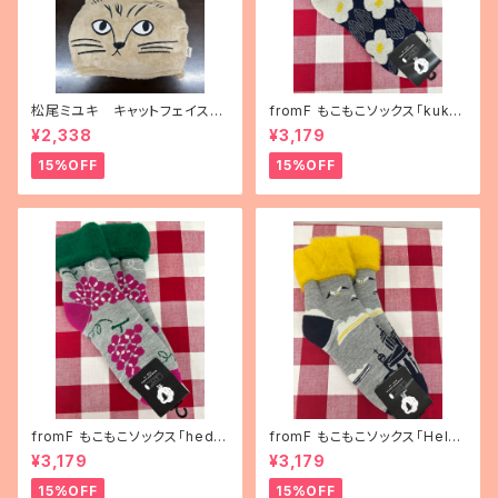
松尾ミユキ キャットフェイスブ
fromF もこもこソックス「kukka
ランケット
puutarha（花畑）」
¥2,338
¥3,179
15%OFF
15%OFF
fromF もこもこソックス「hedel
fromF もこもこソックス「Helsi
mä（果物）」
nki（ヘルシンキ）」
¥3,179
¥3,179
15%OFF
15%OFF