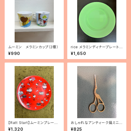
ムーミン メラミンカップ（2種）
rice メラミンディナープレート
（ニューグリーン）
¥990
¥1,650
【Ratt Start】ムーミンプレート
おしゃれなアンティーク風ミニシ
「リトルミィ」
ザー トリ
¥1,320
¥825