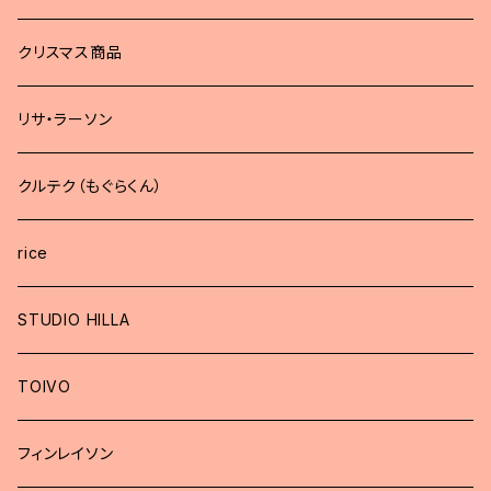
どうぶつブローチ
クリスマス商品
リサ・ラーソン
クルテク（もぐらくん）
rice
STUDIO HILLA
TOIVO
フィンレイソン