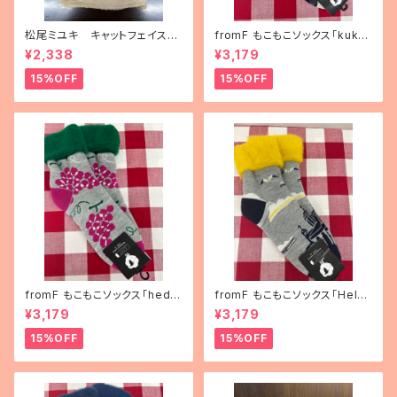
松尾ミユキ キャットフェイスブ
fromF もこもこソックス「kukka
ランケット
puutarha（花畑）」
¥2,338
¥3,179
15%OFF
15%OFF
fromF もこもこソックス「hedel
fromF もこもこソックス「Helsi
mä（果物）」
nki（ヘルシンキ）」
¥3,179
¥3,179
15%OFF
15%OFF