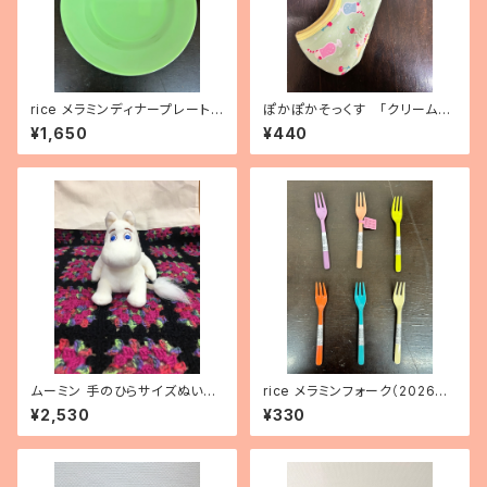
rice メラミンディナープレート
ぽかぽかそっくす 「クリームソ
（ニューグリーン）
ーダ」くるぶし丈
¥1,650
¥440
ムーミン 手のひらサイズぬいぐ
rice メラミンフォーク（2026年
るみ
新色）
¥2,530
¥330