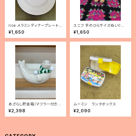
rice メラミンディナープレート
スニフ 手のひらサイズぬいぐる
（パープル）
み
¥1,650
¥1,650
あざらし貯金箱（マフラー付き・
ムーミン ランチボックス
フィンランド製）
¥2,398
¥2,090