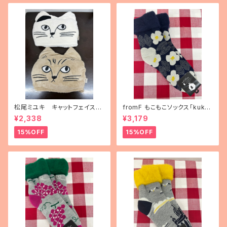
松尾ミユキ キャットフェイスブ
fromF もこもこソックス「kukka
ランケット
puutarha（花畑）」
¥2,338
¥3,179
15%OFF
15%OFF