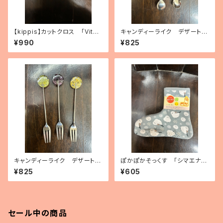
【kippis】カットクロス 「Vita
キャンディーライク デザートス
miini／ビタミン」（3種）
プーン（2種）
¥990
¥825
キャンディーライク デザートフ
ぽかぽかそっくす 「シマエナ
ォーク（3種）
ガ」 アンクル丈
¥825
¥605
セール中の商品