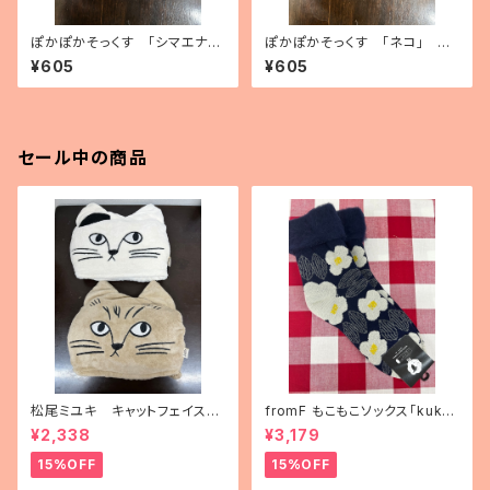
ぽかぽかそっくす 「シマエナ
ぽかぽかそっくす 「ネコ」 ア
ガ」 アンクル丈
ンクル丈
¥605
¥605
セール中の商品
松尾ミユキ キャットフェイスブ
fromF もこもこソックス「kukka
ランケット
puutarha（花畑）」
¥2,338
¥3,179
15%OFF
15%OFF