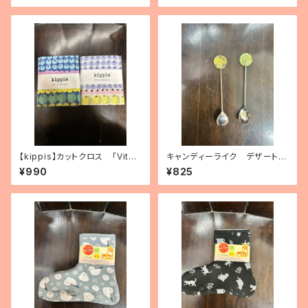
【kippis】カットクロス 「Vita
キャンディーライク デザートス
miini／ビタミン」（3種）
プーン（2種）
¥990
¥825