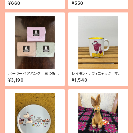
ゥルートゥーイッツオリジン」
¥660
¥550
ポーラーベアバンク 三つ折り
レイモン・サヴィニャック マグ
ミニ財布
カップ「毛糸の15日間」
¥3,190
¥1,540