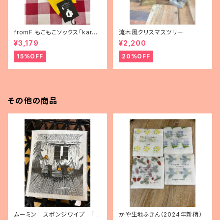
fromF もこもこソックス「karus
流木風クリスマスツリー
elli（メリーゴーランド）」
¥3,179
¥2,200
15%OFF
20%OFF
その他の商品
ムーミン スポンジワイプ 「ト
かや生地ふきん（2024年新柄）