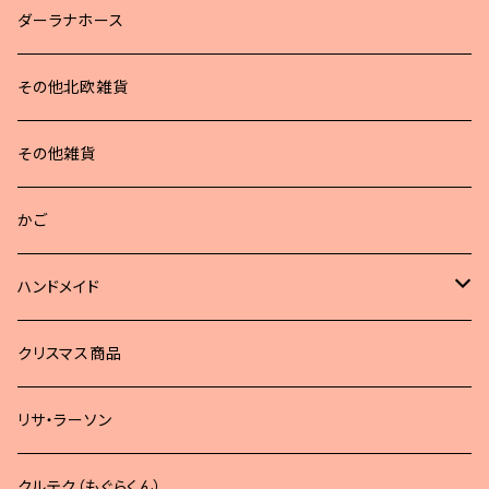
ダーラナホース
その他北欧雑貨
その他雑貨
かご
ハンドメイド
どうぶつブローチ
クリスマス商品
リサ・ラーソン
クルテク（もぐらくん）