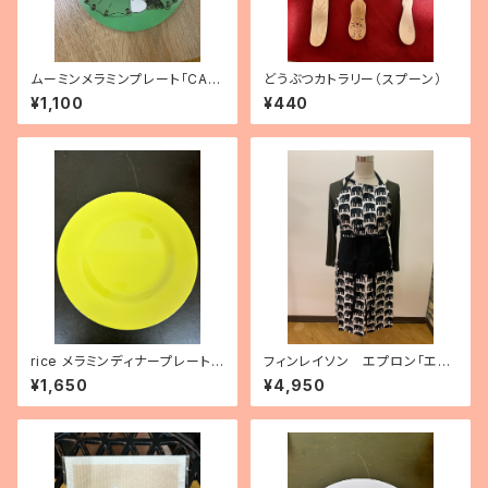
ムーミンメラミンプレート「CAM
どうぶつカトラリー（スプーン）
PING」
¥1,100
¥440
rice メラミンディナープレート
フィンレイソン エプロン「エレ
（レモンイエロー）
ファンティ」
¥1,650
¥4,950