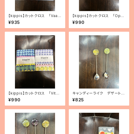
【kippis】カットクロス 「Vaap
【kippis】カットクロス 「Oppi
ukka／ラズベリー」（2色）
／教育」（2色）
¥935
¥990
【kippis】カットクロス 「Vita
キャンディーライク デザートス
miini／ビタミン」（3種）
プーン（2種）
¥990
¥825