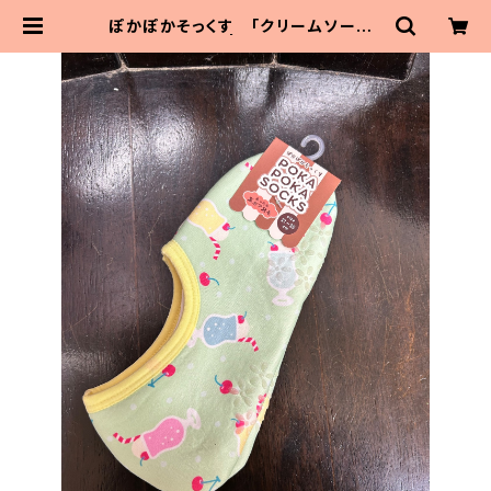
ぽかぽかそっくす 「クリームソーダ」
くるぶし丈 | MaitoParta