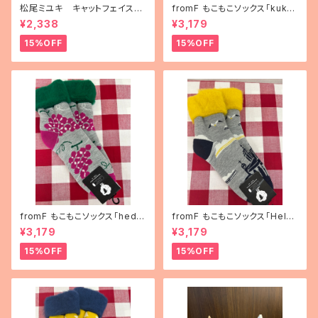
松尾ミユキ キャットフェイスブ
fromF もこもこソックス「kukka
ランケット
puutarha（花畑）」
¥2,338
¥3,179
15%OFF
15%OFF
fromF もこもこソックス「hedel
fromF もこもこソックス「Helsi
mä（果物）」
nki（ヘルシンキ）」
¥3,179
¥3,179
15%OFF
15%OFF