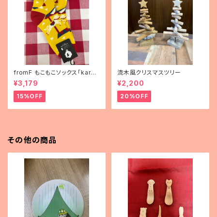
fromF もこもこソックス「karus
流木風クリスマスツリー
elli（メリーゴーランド）」
¥3,179
¥2,200
15%OFF
20%OFF
その他の商品