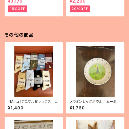
¥3,179
¥2,200
15%OFF
20%OFF
その他の商品
【Miita】アニマル柄ソックス 10
メラミンビッグボウル ムーミン
種（2025.3.7追加）
ハウス
¥1,400
¥1,760