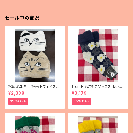
セール中の商品
松尾ミユキ キャットフェイスブ
fromF もこもこソックス「kukka
ランケット
puutarha（花畑）」
¥2,338
¥3,179
15%OFF
15%OFF