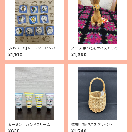
【PINBOX】ムーミン ピンバッ
スニフ 手のひらサイズぬいぐる
ジコレクション（10種）
み
¥1,100
¥1,650
ムーミン ハンドクリーム
煮柳 筒型バスケット（小）
¥638
¥1,540