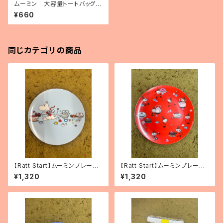
ムーミン 大容量トートバッグ
（ポリプロピレン製）「冬のパー
¥660
ティー」
同じカテゴリの商品
【Ratt Start】ムーミンプレー
【Ratt Start】ムーミンプレート
ト 「Picknick」
「リトルミィ」
¥1,320
¥1,320