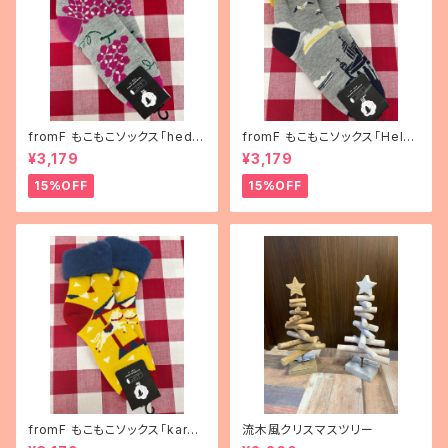
fromF もこもこソックス「hedel
fromF もこもこソックス「Helsi
mä（果物）」
nki（ヘルシンキ）」
¥3,179
¥3,179
15%OFF
15%OFF
fromF もこもこソックス「karus
流木風クリスマスツリー
elli（メリーゴーランド）」