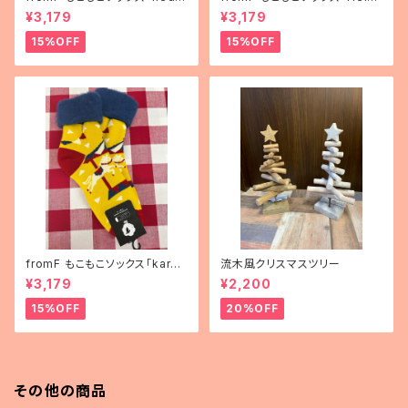
mä（果物）」
nki（ヘルシンキ）」
¥3,179
¥3,179
15%OFF
15%OFF
fromF もこもこソックス「karus
流木風クリスマスツリー
elli（メリーゴーランド）」
¥3,179
¥2,200
15%OFF
20%OFF
その他の商品