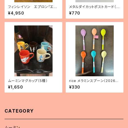
フィンレイソン エプロン「エレ
メタルダイカットポストカード（3
ファンティ」
種）
¥4,950
¥770
ムーミンマグカップ（5種）
rice メラミンスプーン（2026年
新色）
¥1,650
¥330
CATEGORY
ムーミン