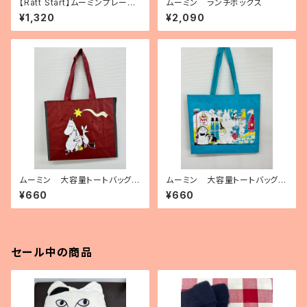
【Ratt Start】ムーミンプレート
ムーミン ランチボックス
「Festivities」
¥1,320
¥2,090
ムーミン 大容量トートバッグ
ムーミン 大容量トートバッグ
（ポリプロピレン製）「ムーミンと
（ポリプロピレン製）「Moomin
¥660
¥660
彗星」
on cover」
セール中の商品