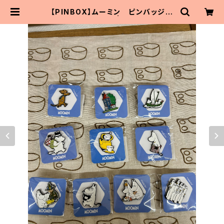
【PINBOX】ムーミン ピンバッジコ
レクション（10種） | MaitoParta