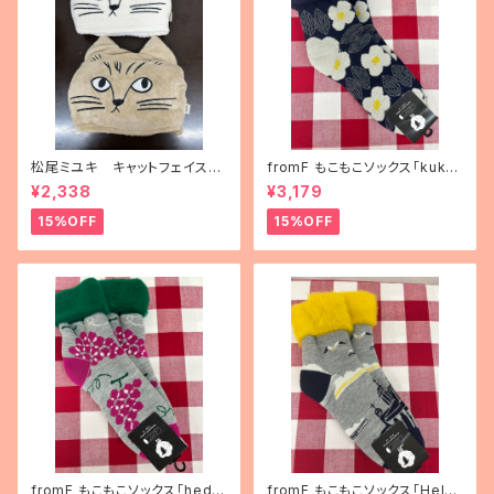
松尾ミユキ キャットフェイスブ
fromF もこもこソックス「kukka
ランケット
puutarha（花畑）」
¥2,338
¥3,179
15%OFF
15%OFF
fromF もこもこソックス「hedel
fromF もこもこソックス「Helsi