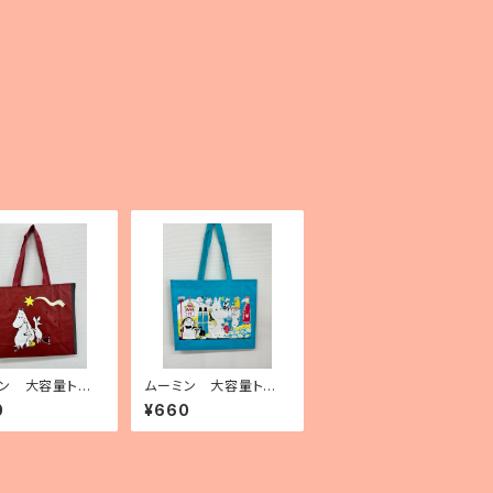
ン 大容量トート
ムーミン 大容量トート
（ポリプロピレン
バッグ（ポリプロピレン
0
¥660
ムーミンと彗星」
製）「Moomin on cov
er」