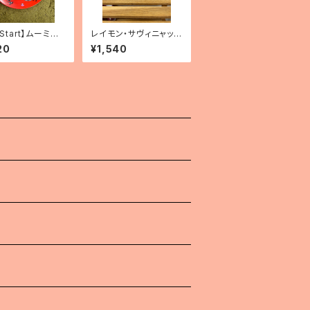
t Start】ムーミン
レイモン・サヴィニャッ
ト「リトルミィ」
ク マグカップ「清潔な
20
¥1,540
街キャンペーン」