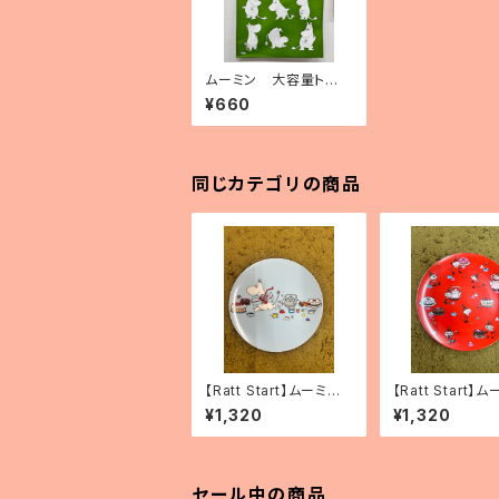
ムーミン 大容量トート
バッグ（ポリプロピレン
¥660
製）「ムーミン80th」
同じカテゴリの商品
【Ratt Start】ムーミン
【Ratt Start】
プレート 「Picknick」
プレート「リトルミ
¥1,320
¥1,320
セール中の商品