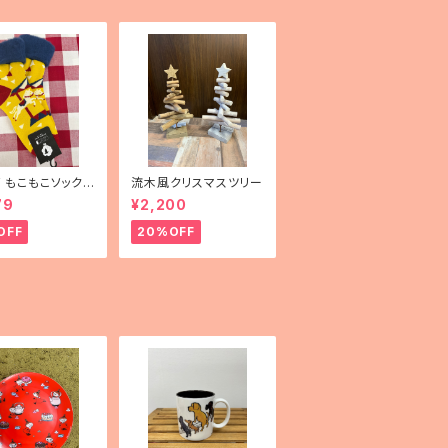
mF もこもこソックス
流木風クリスマスツリー
uselli（メリーゴー
79
¥2,200
）」
OFF
20%OFF