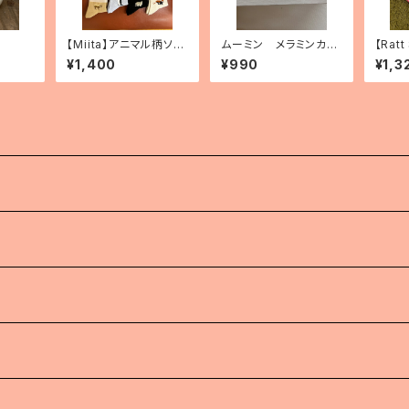
【Miita】アニマル柄ソッ
ムーミン メラミンカッ
【Rat
クス 10種（2025.3.7
プ（2種）
プレー
¥1,400
¥990
¥1,3
追加）
）