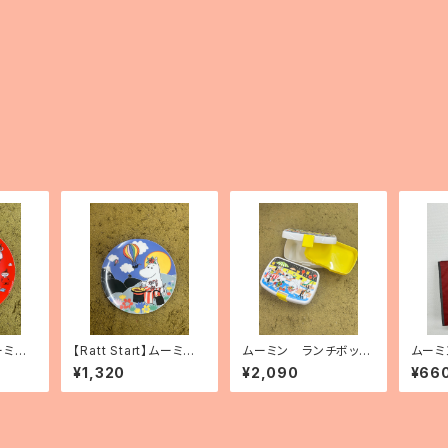
ムーミン
【Ratt Start】ムーミン
ムーミン ランチボック
ムーミ
ィ」
プレート「Festivities」
ス
バッグ
¥1,320
¥2,090
¥66
製）「