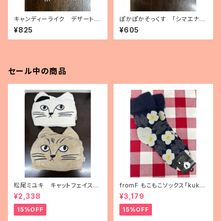
キャンディーライク デザートフ
ぽかぽかそっくす 「シマエナ
ォーク（3種）
ガ」 アンクル丈
¥825
¥605
セール中の商品
松尾ミユキ キャットフェイスブ
fromF もこもこソックス「kukka
ランケット
puutarha（花畑）」
¥2,338
¥3,179
15%OFF
15%OFF