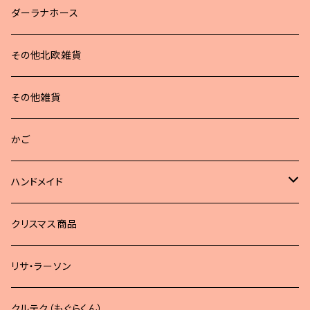
ダーラナホース
その他北欧雑貨
その他雑貨
かご
ハンドメイド
どうぶつブローチ
クリスマス商品
リサ・ラーソン
クルテク（もぐらくん）