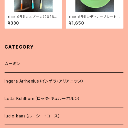
rice メラミンスプーン（2026年
rice メラミンディナープレート
新色）
（ニューグリーン）
¥330
¥1,650
CATEGORY
ムーミン
Ingera Arrhenius（インゲラ・アリアニウス）
Lotta Kuhlhorn（ロッタ・キュルーホルン）
lucie kaas（ルーシー・コース）