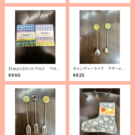
【kippis】カットクロス 「Vita
キャンディーライク デザートス
miini／ビタミン」（3種）
プーン（2種）
¥990
¥825