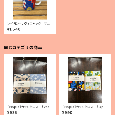
レイモン・サヴィニャック マグ
カップ 「ドップ」
¥1,540
同じカテゴリの商品
【kippis】カットクロス 「Vaap
【kippis】カットクロス 「Oppi
ukka／ラズベリー」（2色）
／教育」（2色）
¥935
¥990