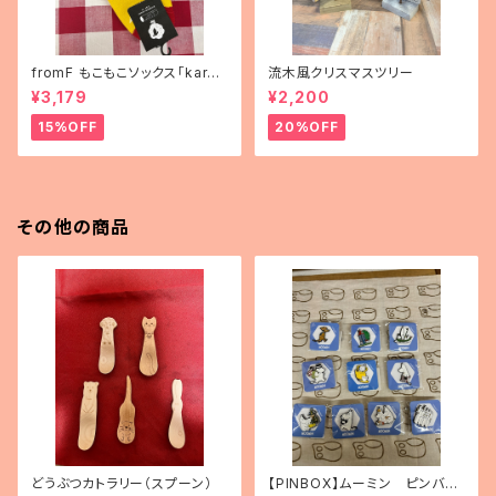
fromF もこもこソックス「karus
流木風クリスマスツリー
elli（メリーゴーランド）」
¥3,179
¥2,200
15%OFF
20%OFF
その他の商品
どうぶつカトラリー（スプーン）
【PINBOX】ムーミン ピンバッ